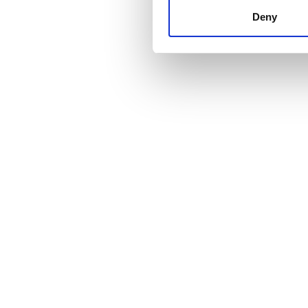
other information that you’ve
Deny
cookies in our Privacy policy
Τιμή
0 - 100 EUR
100 - 200 EUR
200 - 300 EUR
300+ EUR
Βάρδιες
Πρωί
Απόγευμα
Βράδυ