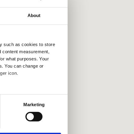
About
y such as cookies to store
nd content measurement,
for what purposes. Your
es. You can change or
ger icon.
several meters
Marketing
ails section
.
se our traffic. We also share
ers who may combine it with