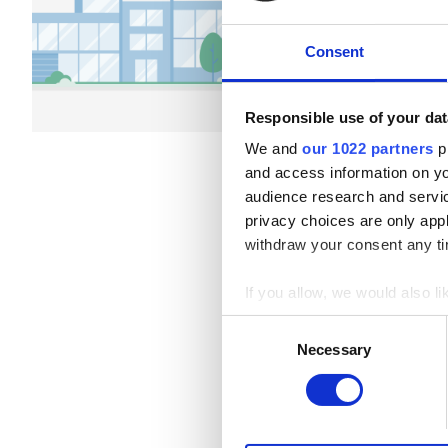
Ασθενείς με Ηπατίτιδα B
Αναψυκτικά
Δωρεάν
Consent
Ασθενείς με Ηπατίτιδα C
Ανά θεραπεία
EHIC
Αιμοκάθαρση HD €79
Responsible use of your dat
Αιμοκάθαρση HDF €89
GHIC
We and
our 1022 partners
pr
and access information on yo
audience research and servi
Παροχές
privacy choices are only app
withdraw your consent any tim
Αναψυκτικά
If you allow, we would also lik
Δωρεάν WiFi
Collect information a
Consent
Τηλεοπτικές Οθόνες
Identify your device by
Necessary
Selection
Find out more about how your
Δωρεάν Μεταφορά
We use cookies to personalis
Δωρεάν Στάθμευση
information about your use of