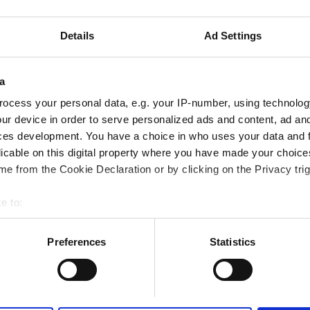
 WiFi
Οθόνες TV
Details
Ad Settings
Κράτηση
a
ocess your personal data, e.g. your IP-number, using technolog
ur device in order to serve personalized ads and content, ad a
ces development. You have a choice in who uses your data and 
licable on this digital property where you have made your choic
e from the Cookie Declaration or by clicking on the Privacy trig
e to:
bout your geographical location which can be accurate to within 
 actively scanning it for specific characteristics (fingerprinting)
Preferences
Statistics
 personal data is processed and set your preferences in the
det
e content and ads, to provide social media features and to analy
 our site with our social media, advertising and analytics partn