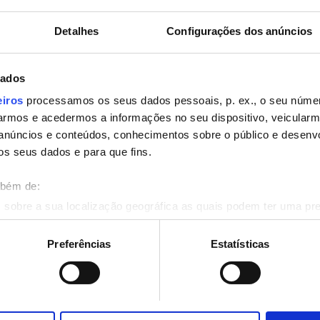
uito
Ecrãs de televisão
Detalhes
Configurações dos anúncios
dados
Reservar
eiros
processamos os seus dados pessoais, p. ex., o seu númer
rmos e acedermos a informações no seu dispositivo, veicular
anúncios e conteúdos, conhecimentos sobre o público e desenv
os seus dados e para que fins.
mbém de:
 sobre a sua localização geográfica as quais podem ter uma pr
ositivo analisando de forma ativa as características específicas 
eus dados pessoais são processados e defina as suas preferên
Preferências
Estatísticas
eu consentimento a qualquer momento da Declaração de Cookies.
onalizar conteúdo e anúncios, fornecer funcionalidades de redes
informações acerca da sua utilização do site com os nossos pa