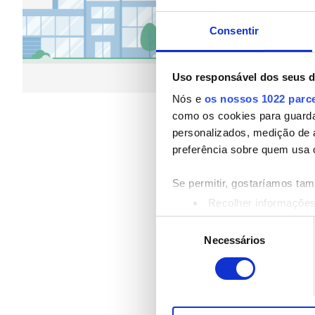
Pacientes com Hepatite B
Refeições
Wi-Fi Grat
Consentir
Pacientes com Hepatite C
Por tratamento
CESD
Diálise HD 79 €
Uso responsável dos seus 
Diálise HDF 89 €
CMSD
Nós e
os nossos 1022 parc
como os cookies para guarda
personalizados, medição de 
Instalações
preferência sobre quem usa 
Refeições
Se permitir, gostaríamos ta
Recolher informações
Wi-Fi Gratuito
Identificar o seu disp
Seleção
Saiba mais sobre como os s
Ecrãs de televisão
Necessários
de
Pode alterar ou retirar o s
consentimento
Transferência Gratuita
Utilizamos cookies para pers
Estacionamento Grátis
tráfego. Também partilhamos 