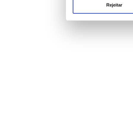
publicidade e de análise, q
Rejeitar
partir da sua utilização dos 
Preço
0-100 EUR
100 - 200 EUR
200 - 300 EUR
300+ EUR
Todos os Turnos
Manhã
Tarde
Final da tarde