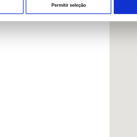
ue as podem combinar com outras informações que lhes forneceu 
Permitir seleção
respetivos serviços.