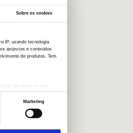
Sobre os cookies
o IP, usando tecnologia
mos anúncios e conteúdos
olvimento de produtos. Tem
ecisão de vários metros
(impressão digital)
cias na
secção de detalhes
.
Marketing
 sociais e analisar o nosso
rceiros de redes sociais, de