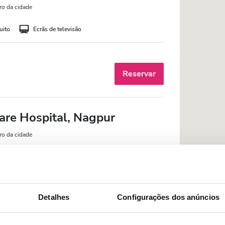
ro da cidade
uito
Ecrãs de televisão
Reservar
are Hospital, Nagpur
ro da cidade
uito
Ecrãs de televisão
Detalhes
Configurações dos anúncios
Reservar