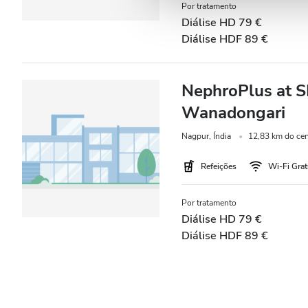
Noite
Por tratamento
Diálise HD 79 €
Diálise HDF 89 €
Avaliação
NephroPlus at 
Boas
Wanadongari
Muito Boas
Nagpur, Índia
12,83 km do cen
Excelentes
Refeições
Wi-Fi Grat
Por tratamento
Diálise HD 79 €
Diálise HDF 89 €