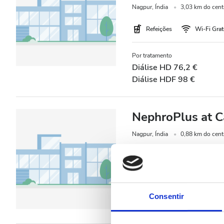
Nagpur, Índia
3,03 km do cent
Pacientes com Hepatite B
Refeições
Wi-Fi Grat
Pacientes com Hepatite C
CESD
Por tratamento
Diálise HD 76,2 €
CMSD
Diálise HDF 98 €
Instalações
NephroPlus at C
Refeições
Nagpur, Índia
0,88 km do cent
Wi-Fi Gratuito
Refeições
Wi-Fi Grat
Ecrãs de televisão
Por tratamento
Transferência Gratuita
Diálise HD 76,2 €
Consentir
Diálise HDF 98 €
Estacionamento Grátis