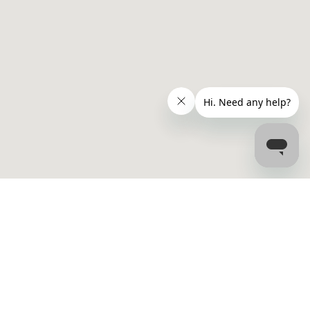
Contatar
ónica (DRC)
info@bookdialysis.com
Crônicas
+1 877-394-6045 (US)
+44 800 069 8072 (UK)
C
Carreiras