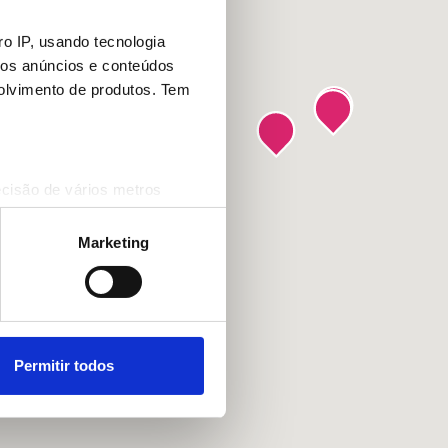
o IP, usando tecnologia
mos anúncios e conteúdos
olvimento de produtos. Tem
ecisão de vários metros
(impressão digital)
cias na
secção de detalhes
.
Marketing
 sociais e analisar o nosso
rceiros de redes sociais, de
ou recolhidas por estes a
Permitir todos