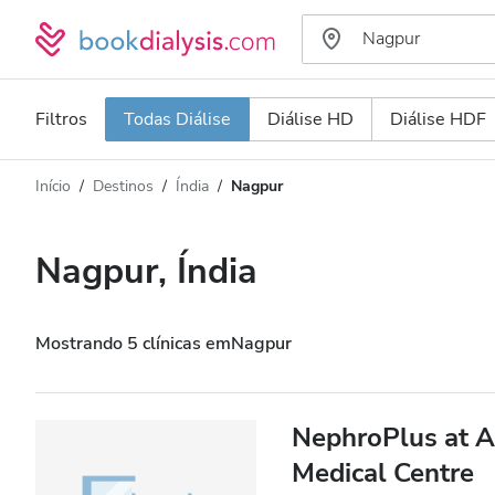
Filtros
Todas Diálise
Diálise HD
Diálise HDF
Início
Destinos
Índia
Nagpur
Tipo de Diálise
Distância
Nome
Todas Diálise
Nagpur, Índia
Avaliação
Diálise HD
Preço
Diálise HDF
Mostrando 5 clínicas emNagpur
Aceita
NephroPlus at A
Medical Centre
Pacientes com HIV