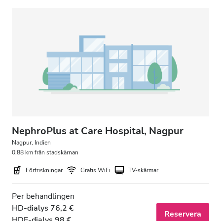
Gratis parkering
Pris
0-100 EUR
100-200 EUR
200-300 EUR
mer än 300 EUR
NephroPlus at Care Hospital, Nagpur
Nagpur, Indien
0,88 km från stadskärnan
Pass
Förfriskningar
Gratis WiFi
TV-skärmar
Morgon
Per behandlingen
Eftermiddag
HD-dialys 76,2 €
Reservera
HDF-dialys 98 €