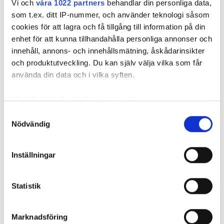
Vi och
våra 1022 partners
behandlar din personliga data,
HD-dialys 79 €
Reservera
som t.ex. ditt IP-nummer, och använder teknologi såsom
HDF-dialys 89 €
cookies för att lagra och få tillgång till information på din
enhet för att kunna tillhandahålla personliga annonser och
innehåll, annons- och innehållsmätning, åskådarinsikter
och produktutveckling. Du kan själv välja vilka som får
använda din data och i vilka syften.
Med din tillåtelse skulle vi även vilja:
Samla in information om din geografiska plats
Samtyckesval
Nödvändig
som kan ha en noggrannhet på upp till flera meter
Identifiera din enhet genom att aktivt skanna den
för specifika kännetecken (fingeravtryck)
Inställningar
Ta reda på mer om hur dina personliga uppgifter
NephroPlus at NKP Salve Institute of
behandlas och ställ in dina preferenser i
detaljsektionen
.
Medical Sciences & Research Centre
Statistik
Du kan ändra eller dra tillbaka ditt samtycke när som
helst från cookie-förklaringen.
Nagpur, Indien
10,22 km från stadskärnan
Marknadsföring
Vi använder enhetsidentifierare för att anpassa innehållet