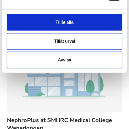
Förfriskningar
Gratis WiFi
TV-skärmar
och annonserna till användarna, tillhandahålla funktioner
för sociala medier och analysera vår trafik. Vi
Per behandlingen
vidarebefordrar även sådana identifierare och annan
Tillåt alla
HD-dialys 79 €
information från din enhet till de sociala medier och
Reservera
HDF-dialys 89 €
annons- och analysföretag som vi samarbetar med.
Dessa kan i sin tur kombinera informationen med annan
Tillåt urval
information som du har tillhandahållit eller som de har
samlat in när du har använt deras tjänster.
Avvisa
NephroPlus at SMHRC Medical College
Wanadongari