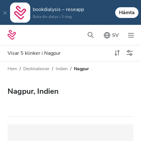
bookdialysis – reseapp
Hämta
Boka din dialys i 3 steg
SV
Visar 5 klinker i Nagpur
Hem
Destinationer
Indien
Nagpur
Dialystyp
Avstånd
Namn
Alla dialyser
Nagpur, Indien
Betyg
HD-dialys
Pris
Redigera HDF-dialys
Acceptera