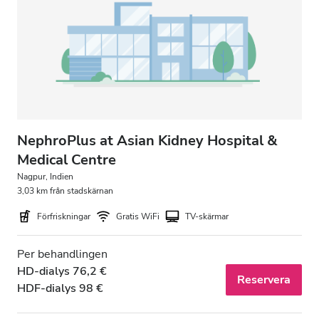
Patienter med HIV
Patienter med hepatit B
Patienter med hepatit C
EHIC
GHIC
NephroPlus at Asian Kidney Hospital &
Medical Centre
Nagpur, Indien
Lokaler
3,03 km från stadskärnan
Förfriskningar
Gratis WiFi
TV-skärmar
Förfriskningar
Gratis WiFi
Per behandlingen
HD-dialys 76,2 €
TV-skärmar
Reservera
HDF-dialys 98 €
Gratis överföring