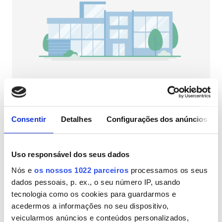
Pacientes com HIV
Pacientes com Hepatite B
Pacientes com Hepatite C
CESD
CMSD
NephroPlus at Tarawati Super Speciality
Hospital
Consentir
Detalhes
Configurações dos anúncios
Saharanpur, Índia
Instalações
1,26 km do centro da cidade
Refeições
Wi-Fi Gratuito
Ecrãs de televisão
Refeições
Uso responsável dos seus dados
Nós e
os nossos 1022 parceiros
processamos os seus
Wi-Fi Gratuito
Por tratamento
dados pessoais, p. ex., o seu número IP, usando
Diálise HD 79 €
Ecrãs de televisão
Reservar
tecnologia como os cookies para guardarmos e
Diálise HDF 89 €
acedermos a informações no seu dispositivo,
Transferência Gratuita
veicularmos anúncios e conteúdos personalizados,