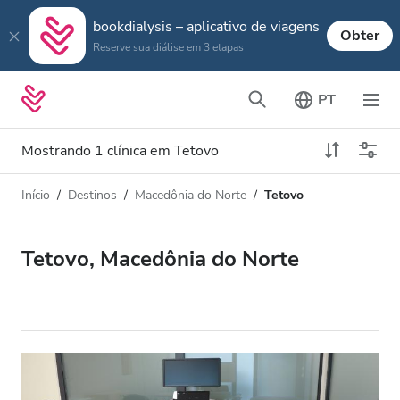
bookdialysis – aplicativo de viagens
Obter
Reserve sua diálise em 3 etapas
PT
Mostrando 1 clínica em Tetovo
Início
Destinos
Macedônia do Norte
Tetovo
Tipo de Diálise
Distância
Nome
Todas Diálise
Tetovo, Macedônia do Norte
Avaliação
Diálise HD
Preço
Diálise HDF
Aceita