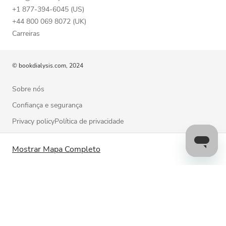
+1 877-394-6045 (US)
+44 800 069 8072 (UK)
Carreiras
© bookdialysis.com, 2024
Sobre nós
Confiança e segurança
Privacy policyPolítica de privacidade
Termos de utilização
Mostrar Mapa Completo
Política de cookies
Contacte-nos