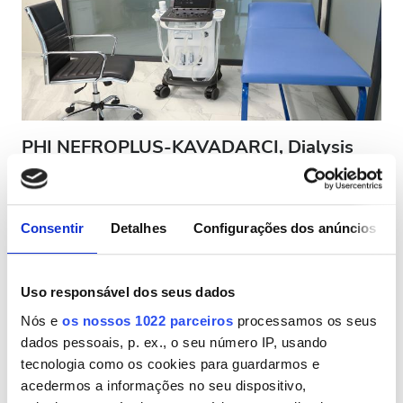
Pacientes com HIV
Pacientes com Hepatite B
Pacientes com Hepatite C
CESD
PHI NEFROPLUS-KAVADARCI, Dialysis
CMSD
center Tetovo
Tetovo, Macedônia do Norte
2,44 km do centro da cidade
Consentir
Detalhes
Configurações dos anúncios
Instalações
Coberto pelo Cartão Europeu de Seguro de Doença (CESD)
Refeições
Refeições
Wi-Fi Gratuito
Ecrãs de televisão
Uso responsável dos seus dados
Transferência Gratuita
Estacionamento Grátis
Wi-Fi Gratuito
Nós e
os nossos 1022 parceiros
processamos os seus
dados pessoais, p. ex., o seu número IP, usando
Por tratamento
Ecrãs de televisão
tecnologia como os cookies para guardarmos e
Diálise HD 200 €
Reservar
Transferência Gratuita
acedermos a informações no seu dispositivo,
Diálise HDF 400 €