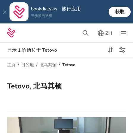
bookdialysis - 旅行应用
获取
三步预约透析
ZH
显示 1 诊所位于 Tetovo
主页
目的地
北马其顿
Tetovo
透析类型
距离
姓名
所有透析
Tetovo, 北马其顿
评分
透析HD
价格
透析HDF
接收