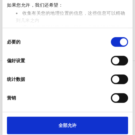
如果您允许，我们还希望：
免费停车
收集有关您的地理位置的信息，这些信息可以精确
到几米之内
价格
通过主动扫描特定特征（指纹）来识别您的设备
同
在
细节部分
查找有关您的个人数据如何处理的更多信息，
0 - 100 欧元
必要的
意
并设置您的首选项。您可随时从Cookie声明中更改或撤回
选
您的同意事项。
100 - 200 欧元
择
偏好设置
200 - 300 欧元
我们使用 Cookie 来制作贴合用户需求的内容与广告、提供
社交媒体功能以及分析我们的流量。我们还会与社交媒
300+ 欧元
统计数据
体、广告和分析合作伙伴分享您对我们网站的使用情况，
这些合作伙伴可能会将此类信息与您提供给他们或他们在
病人
您使用其服务的过程中收集的其他信息相结合。
营销
班次
如何运作
为什么选择 bookdialysis.com
上午
团体咨询
旅行透析博客
下午
全部允许
全部目的地