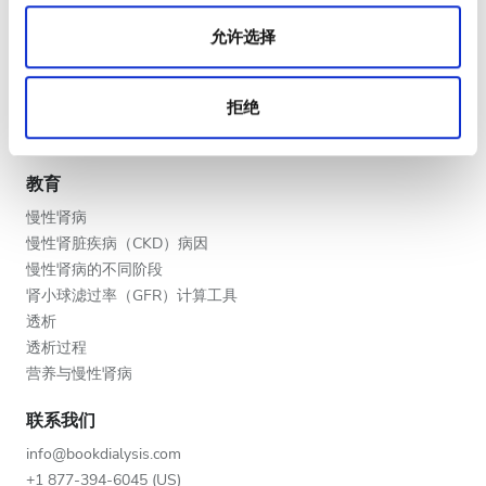
晚上
医疗服务提供者
允许选择
深夜
V.I.P. 尊享計劃
将您的诊所列入名单
拒绝
提供者的福利
评分
合作伙伴
好
教育
慢性肾病
非常好
慢性肾脏疾病（CKD）病因
优秀
慢性肾病的不同阶段
肾小球滤过率（GFR）计算工具
透析
透析过程
营养与慢性肾病
联系我们
info@bookdialysis.com
+1 877-394-6045 (US)