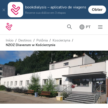
bookdialysis – aplicativo de viagens
Obter
Reserve sua diálise em 3 etapas
PT
Início
Destinos
Polônia
Koscierzyna
NZOZ Diaverum w Kościerzynie