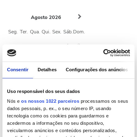
Agosto
2026
Seg.
Ter.
Qua.
Qui.
Sex.
Sáb.
Dom.
1
2
3
4
5
6
7
8
9
Consentir
Detalhes
Configurações dos anúncios
10
11
12
13
14
15
16
17
18
19
20
21
22
23
Uso responsável dos seus dados
24
25
26
27
28
29
30
Nós e
os nossos 1022 parceiros
processamos os seus
dados pessoais, p. ex., o seu número IP, usando
31
tecnologia como os cookies para guardarmos e
acedermos a informações no seu dispositivo,
Horário de Funcionamento
veicularmos anúncios e conteúdos personalizados,