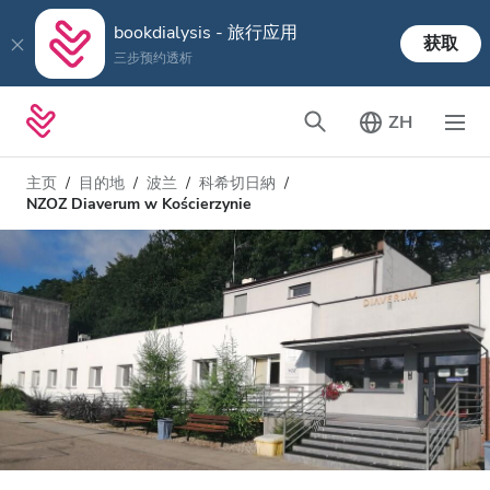
bookdialysis - 旅行应用
获取
三步预约透析
ZH
主页
目的地
波兰
科希切日納
NZOZ Diaverum w Kościerzynie