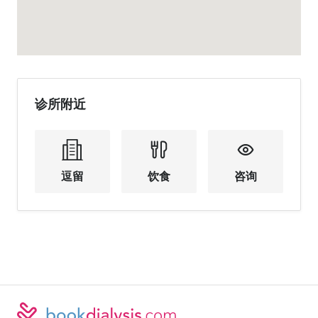
诊所附近
逗留
饮食
咨询