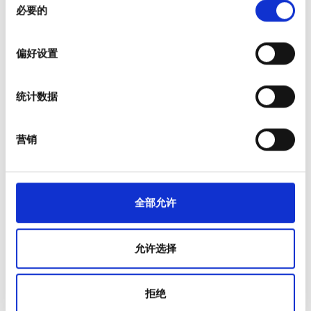
必要的
意
并设置您的首选项。您可随时从Cookie声明中更改或撤回
选
您的同意事项。
星期五
06:30 - 18:30
择
偏好设置
我们使用 Cookie 来制作贴合用户需求的内容与广告、提供
星期六
06:30 - 18:30
社交媒体功能以及分析我们的流量。我们还会与社交媒
统计数据
体、广告和分析合作伙伴分享您对我们网站的使用情况，
星期天
已关闭
这些合作伙伴可能会将此类信息与您提供给他们或他们在
您使用其服务的过程中收集的其他信息相结合。
营销
员工
全部允许
允许选择
拒绝