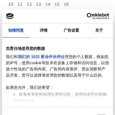
10
11
12
13
14
15
16
17
18
19
20
21
22
23
24
25
26
27
28
29
30
知情同意
详情
广告设置
关于
31
负责任地使用您的数据
营业时间
我们和
我们的 1022 家合作伙伴
处理您的个人数据，例如您
的IP号，使用cookie等技术在设备上存储和访问信息，以投
放个性化的广告和内容、广告和内容测评、受众洞察和产
星期一
06:30 - 18:30
品开发。您可以选择谁使用您的数据以及用于什么目的。
星期二
06:30 - 18:30
如果您允许，我们还希望：
收集有关您的地理位置的信息，这些信息可以精确
星期三
06:30 - 18:30
到几米之内
通过主动扫描特定特征（指纹）来识别您的设备
同
在
细节部分
查找有关您的个人数据如何处理的更多信息，
星期四
06:30 - 18:30