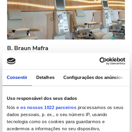
Pacientes com HIV
Pacientes com Hepatite B
Pacientes com Hepatite C
CESD
B. Braun Mafra
CMSD
Mafra, Portugal
2,13 km do centro da cidade
Coberto pelo Cartão Europeu de Seguro de Doença (CESD)
Instalações
Consentir
Detalhes
Configurações dos anúncios
Coberto pelo Cartão Mundial de Seguro de Doença do Reino Unido
(CMSD)
Refeições
Refeições
Wi-Fi Gratuito
Ecrãs de televisão
Uso responsável dos seus dados
Wi-Fi Gratuito
Transferência Gratuita
Estacionamento Grátis
Nós e
os nossos 1022 parceiros
processamos os seus
Ecrãs de televisão
dados pessoais, p. ex., o seu número IP, usando
Por tratamento
tecnologia como os cookies para guardarmos e
Diálise HD 200 €
Transferência Gratuita
Reservar
acedermos a informações no seu dispositivo,