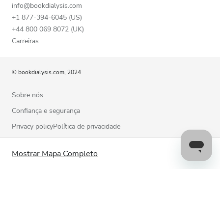
info@bookdialysis.com
+1 877-394-6045 (US)
+44 800 069 8072 (UK)
Carreiras
© bookdialysis.com, 2024
Sobre nós
Confiança e segurança
Privacy policyPolítica de privacidade
Termos de utilização
Mostrar Mapa Completo
Política de cookies
Contacte-nos