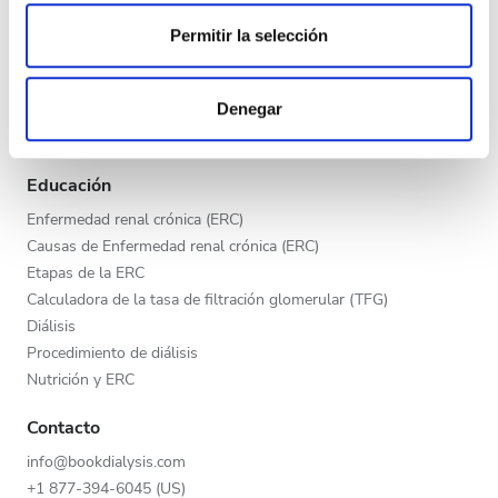
de cookies.
Tarde
Proveedores de asistencia sanitaria
Permitir la selección
Noche
Programa V.I.P.
Las cookies de este sitio web se usan para personalizar
Publica tu clínica
el contenido y los anuncios, ofrecer funciones de redes
Denegar
Beneficios para los proveedores
sociales y analizar el tráfico. Además, compartimos
Calificación
Socios
información sobre el uso que haga del sitio web con
nuestros partners de redes sociales, publicidad y análisis
Educación
Buena
web, quienes pueden combinarla con otra información
Enfermedad renal crónica (ERC)
que les haya proporcionado o que hayan recopilado a
Muy buena
Causas de Enfermedad renal crónica (ERC)
partir del uso que haya hecho de sus servicios.
Etapas de la ERC
Excelente
Calculadora de la tasa de filtración glomerular (TFG)
Diálisis
Procedimiento de diálisis
Nutrición y ERC
Contacto
info@bookdialysis.com
+1 877-394-6045 (US)