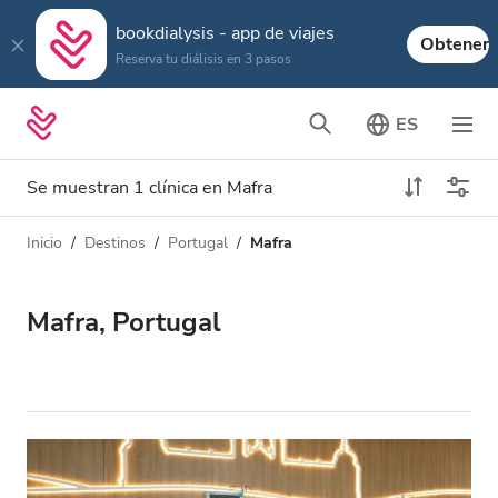
bookdialysis - app de viajes
Obtener
Reserva tu diálisis en 3 pasos
ES
Se muestran 1 clínica en Mafra
Inicio
Destinos
Portugal
Mafra
Tipo de diálisis
Distancia
Nombre
Todas las diálisis
Mafra, Portugal
Calificación
Diálisis HD
Precio
Diálisis HDF
Acepta