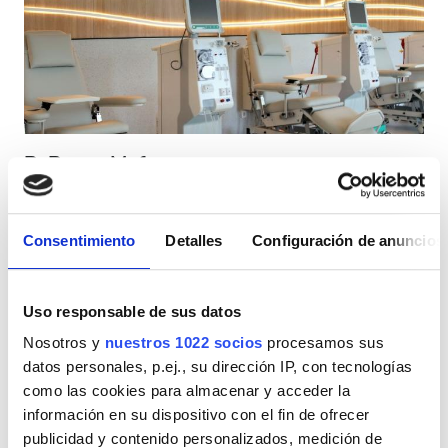
Pacientes con VIH
Pacientes con hepatitis B
Pacientes con hepatitis C
TSE
B. Braun Mafra
GHIC
Mafra, Portugal
2,13 km desde el centro de la ciudad
Consentimiento
Detalles
Configuración de anuncios
Cubierto por TSE
Cubierto por GHIC
Instalaciones
Refrescos
WiFi gratuito
Pantallas de televisión
Traslado gratuito
Estacionamiento gratuito
Refrescos
Uso responsable de sus datos
Nosotros y
nuestros 1022 socios
procesamos sus
WiFi gratuito
Por tratamiento
datos personales, p.ej., su dirección IP, con tecnologías
Diálisis HD 200 €
Pantallas de televisión
Reservación
como las cookies para almacenar y acceder la
Diálisis HDF 200 €
información en su dispositivo con el fin de ofrecer
Traslado gratuito
publicidad y contenido personalizados, medición de