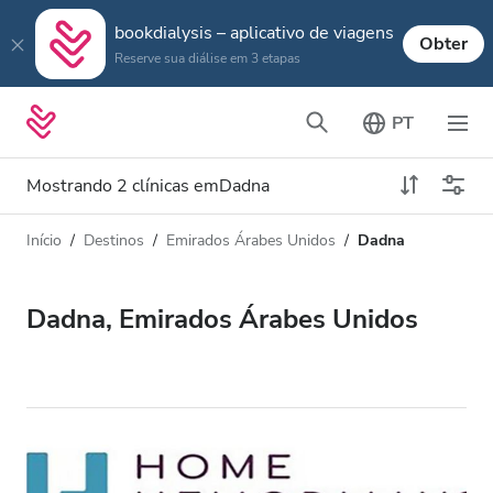
bookdialysis – aplicativo de viagens
Obter
Reserve sua diálise em 3 etapas
PT
Mostrando 2 clínicas emDadna
Início
Destinos
Emirados Árabes Unidos
Dadna
Tipo de Diálise
Distância
Nome
Todas Diálise
Dadna, Emirados Árabes Unidos
Avaliação
Diálise HD
Preço
Diálise HDF
Aceita