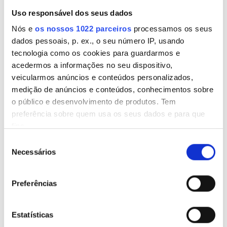
Estacionamento Grátis
Uso responsável dos seus dados
Nós e
os nossos 1022 parceiros
processamos os seus
dados pessoais, p. ex., o seu número IP, usando
Preço
tecnologia como os cookies para guardarmos e
Trivita Home Healthcare LLC - Dadna
acedermos a informações no seu dispositivo,
0-100 EUR
Dadna, Emirados Árabes Unidos
veicularmos anúncios e conteúdos personalizados,
0,03 km do centro da cidade
100 - 200 EUR
medição de anúncios e conteúdos, conhecimentos sobre
o público e desenvolvimento de produtos. Tem
200 - 300 EUR
preferência sobre quem usa os seus dados e para que
Por tratamento
fins.
Diálise HD 392 €
300+ EUR
Reservar
Diálise HDF 430 €
Seleção
Se permitir, gostaríamos também de:
Necessários
de
Recolher informações sobre a sua localização
consentimento
Todos os Turnos
geográfica as quais podem ter uma precisão de
Preferências
vários metros
Manhã
Identificar o seu dispositivo analisando de forma
Tarde
ativa as características específicas (impressão
Estatísticas
digital)