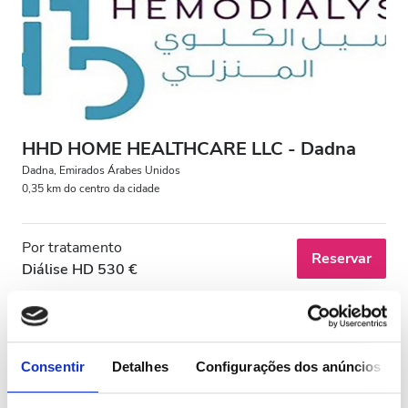
Pacientes com HIV
Pacientes com Hepatite B
Pacientes com Hepatite C
CESD
HHD HOME HEALTHCARE LLC - Dadna
CMSD
Dadna, Emirados Árabes Unidos
0,35 km do centro da cidade
Instalações
Por tratamento
Reservar
Diálise HD 530 €
Refeições
Wi-Fi Gratuito
Ecrãs de televisão
Consentir
Detalhes
Configurações dos anúncios
Transferência Gratuita