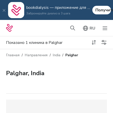
bookdialysis — приложение для путешествий
Получит
Забронируйте диализ в 3 шага
RU
Показано 1 клиника в Palghar
Главная
Направления
India
Palghar
Тип диализа
Расстояние
Имя
Все виды диализа
Palghar, India
Рейтинг
Диализ HD
Цена
Диализ HDF
Принимает