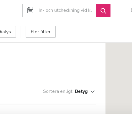
ialys
Fler filter
Sortera enligt:
Betyg
lhos
rån stadskärnan