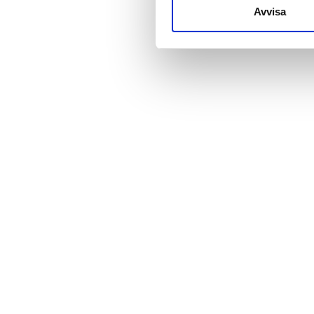
till de sociala medier och a
Avvisa
med annan information som du 
Pris
0-100 EUR
100-200 EUR
200-300 EUR
mer än 300 EUR
Pass
Morgon
Eftermiddag
Kväll