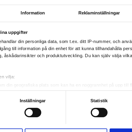
 WiFi
TV-skärmar
Information
Reklaminställningar
Reservera
ina uppgifter
handlar din personliga data, som t.ex. ditt IP-nummer, och anv
illgång till information på din enhet för att kunna tillhandahålla pe
, åskådarinsikter och produktutveckling. Du kan själv välja vilk
n vilja:
om din geografiska plats som kan ha en noggrannhet på upp till f
genom att aktivt skanna den för specifika kännetecken (fingeravt
rsonliga uppgifter behandlas och ställ in dina preferenser i
deta
Inställningar
Statistik
ke när som helst från cookie-förklaringen.
e för att anpassa innehållet och annonserna till användarna, tillh
vår trafik. Vi vidarebefordrar även sådana identifierare och anna