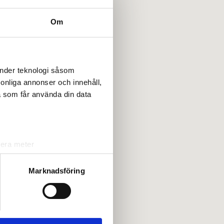
Om
änder teknologi såsom
rsonliga annonser och innehåll,
a som får använda din data
lera meter
ryck)
ljsektionen
. Du kan ändra
Marknadsföring
andahålla funktioner för
n information från din enhet