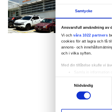
Patienter med hepatit B
Förfriskningar
Gratis
Samtycke
Patienter med hepatit C
Per behandlingen
EHIC
Ansvarsfull användning av d
HD-dialys 182 €
GHIC
Vi och
våra 1022 partners
be
cookies för att lagra och få t
annons- och innehållsmätning
Lokaler
och i vilka syften.
Förfriskningar
Med din tillåtelse skulle vi äve
Samla in information 
Gratis WiFi
Identifiera din enhet 
Samtyckesval
Ta reda på mer om hur dina pe
TV-skärmar
Nödvändig
eller dra tillbaka ditt samtyc
Gratis överföring
Vi använder enhetsidentifierar
Gratis parkering
sociala medier och analysera 