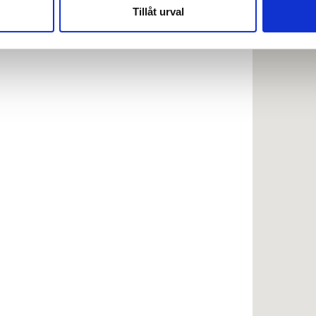
nnons- och analysföretag som vi samarbetar med. Dessa kan i sin
Tillåt urval
har tillhandahållit eller som de har samlat in när du har använt 