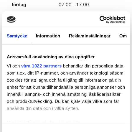
lördag
07.00 - 17.00
söndag
Stängd
Samtycke
Information
Reklaminställningar
Om
Anställda
Ansvarsfull användning av dina uppgifter
Vi och
våra 1022 partners
behandlar din personliga data,
som t.ex. ditt IP-nummer, och använder teknologi såsom
cookies för att lagra och få tillgång till information på din
enhet för att kunna tillhandahålla personliga annonser och
innehåll, annons- och innehållsmätning, åskådarinsikter
och produktutveckling. Du kan själv välja vilka som får
använda din data och i vilka syften.
Clinic Manager
Med din tillåtelse skulle vi även vilja:
Tang Minxu
Samla in information om din geografiska plats
Samtyckesval