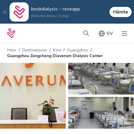
bookdialysis – reseapp
Hämta
Boka din dialys i 3 steg
SV
Hem
Destinationer
Kina
Guangzhou
Guangzhou Zengcheng Diaverum Dialysis Center