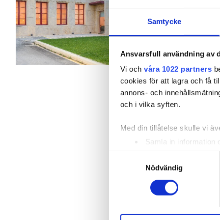
Patienter med hepatit B
Täckt av EHIC
Samtycke
Patienter med hepatit C
Förfriskningar
Gratis
EHIC
Ansvarsfull användning av d
Per behandlingen
GHIC
Vi och
våra 1022 partners
be
HD-dialys 150 €
cookies för att lagra och få t
HDF-dialys 200 €
annons- och innehållsmätning
Lokaler
och i vilka syften.
Förfriskningar
Med din tillåtelse skulle vi äve
Samla in information 
Gratis WiFi
Identifiera din enhet 
Samtyckesval
Ta reda på mer om hur dina pe
TV-skärmar
Nödvändig
eller dra tillbaka ditt samtyc
Gratis överföring
Vi använder enhetsidentifierar
Gratis parkering
sociala medier och analysera 