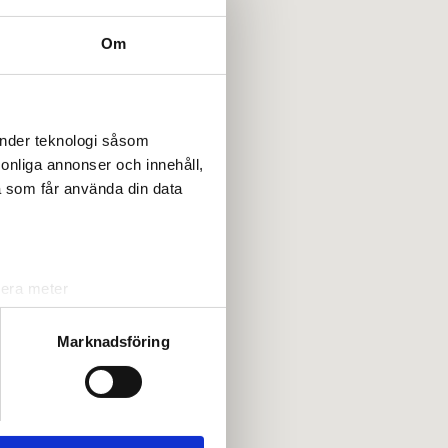
Om
änder teknologi såsom
rsonliga annonser och innehåll,
a som får använda din data
lera meter
ryck)
ljsektionen
. Du kan ändra
Marknadsföring
andahålla funktioner för
n information från din enhet