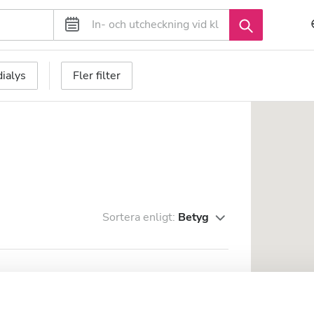
ialys
Fler filter
Sortera enligt:
Betyg
stadskärnan