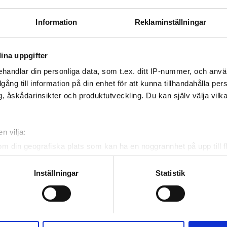
Information
Reklaminställningar
 WiFi
TV-skärmar
Gratis parkering
ina uppgifter
handlar din personliga data, som t.ex. ditt IP-nummer, och anv
Reservera
illgång till information på din enhet för att kunna tillhandahålla pe
, åskådarinsikter och produktutveckling. Du kan själv välja vilk
n vilja:
om din geografiska plats som kan ha en noggrannhet på upp till f
genom att aktivt skanna den för specifika kännetecken (fingeravt
rsonliga uppgifter behandlas och ställ in dina preferenser i
deta
Inställningar
Statistik
ke när som helst från cookie-förklaringen.
e för att anpassa innehållet och annonserna till användarna, tillh
vår trafik. Vi vidarebefordrar även sådana identifierare och anna