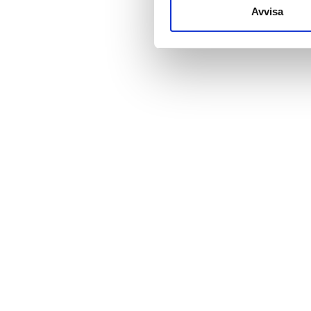
till de sociala medier och a
Avvisa
med annan information som du 
Pris
0-100 EUR
100-200 EUR
200-300 EUR
mer än 300 EUR
Pass
Morgon
Eftermiddag
Kväll