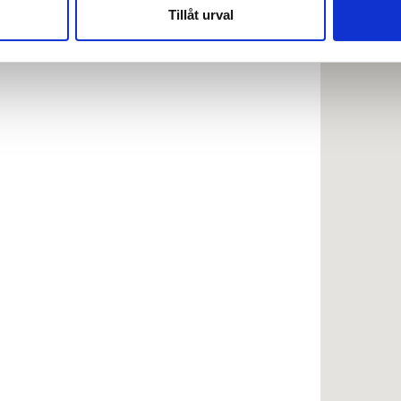
nnons- och analysföretag som vi samarbetar med. Dessa kan i sin
Tillåt urval
har tillhandahållit eller som de har samlat in när du har använt 