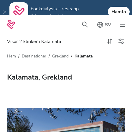
bookdialysis – reseapp
Hämta
Boka din dialys i 3 steg
SV
Visar 2 klinker i Kalamata
Hem
Destinationer
Grekland
Kalamata
Dialystyp
Avstånd
Namn
Alla dialyser
Kalamata, Grekland
Betyg
HD-dialys
Pris
Redigera HDF-dialys
Acceptera