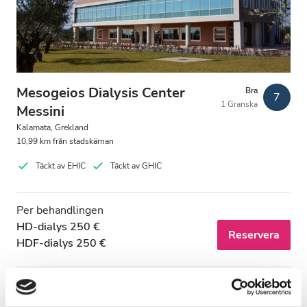
Patienter med HIV
Patienter med hepatit B
Patienter med hepatit C
EHIC
Mesogeios Dialysis Center
Bra
7
1 Granska
GHIC
Messini
Kalamata, Grekland
10,99 km från stadskärnan
Lokaler
Täckt av EHIC
Täckt av GHIC
Förfriskningar
Per behandlingen
Gratis WiFi
HD-dialys 250 €
Reservera
HDF-dialys 250 €
TV-skärmar
Gratis överföring
Gratis parkering