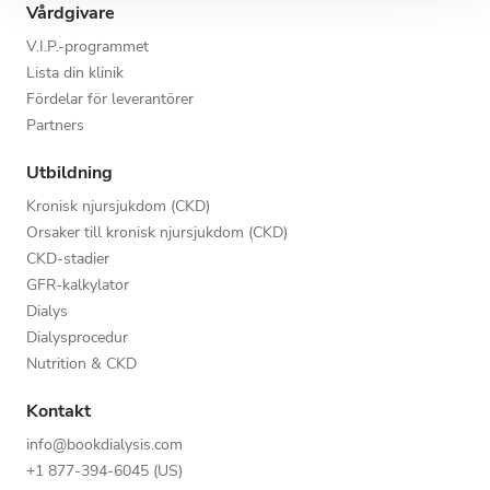
Vårdgivare
V.I.P.-programmet
Lista din klinik
Fördelar för leverantörer
Partners
Utbildning
Kronisk njursjukdom (CKD)
Orsaker till kronisk njursjukdom (CKD)
CKD-stadier
GFR-kalkylator
Dialys
Dialysprocedur
Nutrition & CKD
Kontakt
info@bookdialysis.com
+1 877-394-6045 (US)