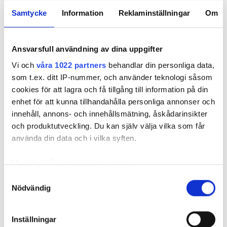
Samtycke
Information
Reklaminställningar
Om
Pris
Ansvarsfull användning av dina uppgifter
0-100 EUR
Vi och
våra 1022 partners
behandlar din personliga data,
100-200 EUR
som t.ex. ditt IP-nummer, och använder teknologi såsom
cookies för att lagra och få tillgång till information på din
Mesogeios Dialysis Kalamata
200-300 EUR
enhet för att kunna tillhandahålla personliga annonser och
Kalamata, Grekland
innehåll, annons- och innehållsmätning, åskådarinsikter
1,15 km från stadskärnan
mer än 300 EUR
och produktutveckling. Du kan själv välja vilka som får
Täckt av EHIC
Täckt av GHIC
använda din data och i vilka syften.
Förfriskningar
Gratis WiFi
TV-skärmar
Pass
Med din tillåtelse skulle vi även vilja:
Gratis överföring
Gratis parkering
Morgon
Samla in information om din geografiska plats
Samtyckesval
Nödvändig
som kan ha en noggrannhet på upp till flera meter
Per behandlingen
Eftermiddag
Identifiera din enhet genom att aktivt skanna den
HD-dialys 250 €
Reservera
för specifika kännetecken (fingeravtryck)
HDF-dialys 250 €
Kväll
Inställningar
Ta reda på mer om hur dina personliga uppgifter