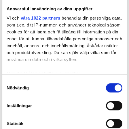
Ansvarsfull användning av dina uppgifter
Vi och
våra 1022 partners
behandlar din personliga data,
som t.ex. ditt IP-nummer, och använder teknologi såsom
cookies för att lagra och få tillgång till information på din
enhet för att kunna tillhandahålla personliga annonser och
innehåll, annons- och innehållsmätning, åskådarinsikter
och produktutveckling. Du kan själv välja vilka som får
använda din data och i vilka syften.
Nefrologist / Director of the Artificial Kidney Unit
Med din tillåtelse skulle vi även vilja:
Dr. Ioannis Gribeas
Samla in information om din geografiska plats
Samtyckesval
Nödvändig
som kan ha en noggrannhet på upp till flera meter
Identifiera din enhet genom att aktivt skanna den
för specifika kännetecken (fingeravtryck)
Inställningar
Ta reda på mer om hur dina personliga uppgifter
behandlas och ställ in dina preferenser i
detaljsektionen
.
Statistik
Du kan ändra eller dra tillbaka ditt samtycke när som