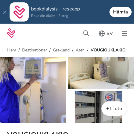
bookdialysis – reseapp
Hämta
Boka din dialys i 3 steg
SV
Hem
Destinationer
Grekland
Aten
VOUGIOUKLAKIO
+1 foto