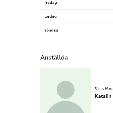
fredag
lördag
söndag
Anställda
Clinic Man
Katali