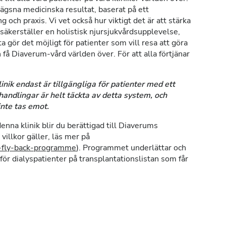
ägsna medicinska resultat, baserat på ett
g och praxis. Vi vet också hur viktigt det är att stärka
 säkerställer en holistisk njursjukvårdsupplevelse,
gör det möjligt för patienter som vill resa att göra
 få Diaverum-vård världen över. För att alla förtjänar
nik endast är tillgängliga för patienter med ett
handlingar är helt täckta av detta system, och
inte tas emot.
nna klinik blir du berättigad till Diaverums
villkor gäller, läs mer på
y-fly-back-programme
). Programmet underlättar och
ör dialyspatienter på transplantationslistan som får
.