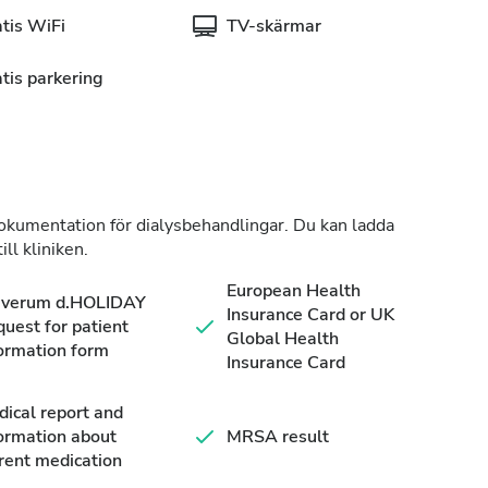
tis WiFi
TV-skärmar
tis parkering
dokumentation för dialysbehandlingar. Du kan ladda
ll kliniken.
European Health
averum d.HOLIDAY
Insurance Card or UK
uest for patient
Global Health
ormation form
Insurance Card
ical report and
ormation about
MRSA result
rent medication