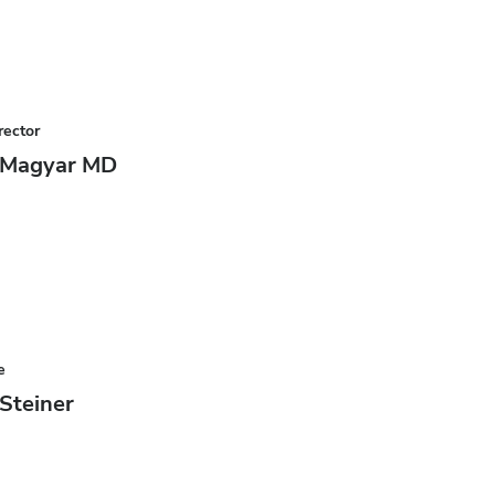
rector
n Magyar MD
e
 Steiner