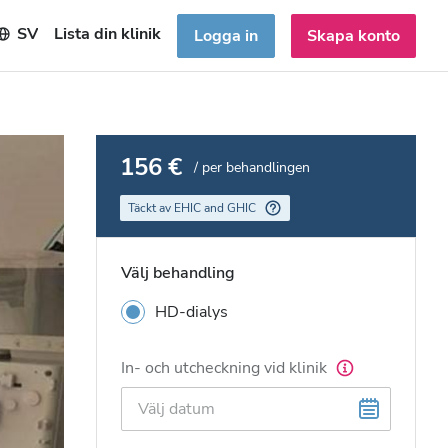
SV
Lista din klinik
Logga in
Skapa konto
156 €
/ per behandlingen
Täckt av EHIC and GHIC
Välj behandling
HD-dialys
In- och utcheckning vid klinik