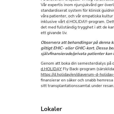
Vår expertis inom njursjukvård ger överl
standardiserat system för klinisk guidnin
våra patienter, och vår empatiska kultur
inklusive vårt d.HOLIDAY-program. Detta 
det med fullständig trygghet i att de kan
ett givande liv.
Observera att behandlingar på denna kli
giltigt EHIC- eller GHIC-kort. Dessa be
självfinansierade/privata patienter kan 
Genom att boka din semesterdialys på de
d.HOLIDAY
Fly Back-program (särskilda 
https://d.holiday/en/diaverum-d-holida
finansierar en säker och snabb hemresa f
sitt transplantationssamtal under resan
Lokaler