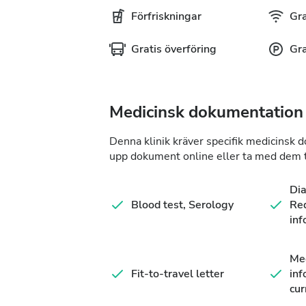
Förfriskningar
Gra
Gratis överföring
Gra
Medicinsk dokumentation
Denna klinik kräver specifik medicinsk 
upp dokument online eller ta med dem ti
Di
Blood test, Serology
Req
inf
Med
Fit-to-travel letter
inf
cur