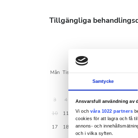
Tillgängliga behandlings
Augusti
2026
Mån
Tis
Ons
Tors
Fre
Lör
Sön
Samtycke
1
2
3
4
5
6
7
8
9
Ansvarsfull användning av d
Vi och
våra 1022 partners
be
10
11
12
13
14
15
16
cookies för att lagra och få t
annons- och innehållsmätning
17
18
19
20
21
22
23
och i vilka syften.