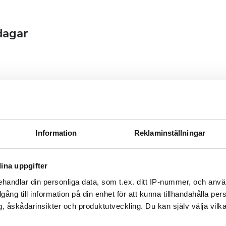
dagar
September
2026
Mån
Tis
Ons
Tors
Fre
Lör
Sön
Information
Reklaminställningar
1
2
3
4
5
6
7
8
9
10
11
12
13
ina uppgifter
handlar din personliga data, som t.ex. ditt IP-nummer, och anv
14
15
16
17
18
19
20
illgång till information på din enhet för att kunna tillhandahålla pe
, åskådarinsikter och produktutveckling. Du kan själv välja vilk
21
22
23
24
25
26
27