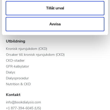
Kväll
annons- och analysföretag som vi samarbetar med.
Vårdgivare
Dessa kan i sin tur kombinera informationen med annan
Tillåt urval
Natt
V.I.P.-programmet
information som du har tillhandahållit eller som de har
Lista din klinik
samlat in när du har använt deras tjänster.
Avvisa
Fördelar för leverantörer
Betyg
Partners
Utbildning
Bra
Kronisk njursjukdom (CKD)
Väldigt bra
Orsaker till kronisk njursjukdom (CKD)
CKD-stadier
Utmärkt
GFR-kalkylator
Dialys
Dialysprocedur
Nutrition & CKD
Kontakt
info@bookdialysis.com
+1 877-394-6045 (US)