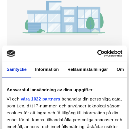
Patienter med HIV
Patienter med hepatit B
Patienter med hepatit C
EHIC
GHIC
NephroPlus at Dr. A. S. Thakur Memorial
Multispecialty Hospital
Samtycke
Information
Reklaminställningar
Om
Hamirpur, Indien
Lokaler
0,51 km från stadskärnan
Förfriskningar
Gratis WiFi
TV-skärmar
Förfriskningar
Ansvarsfull användning av dina uppgifter
Vi och
våra 1022 partners
behandlar din personliga data,
Gratis WiFi
Per behandlingen
som t.ex. ditt IP-nummer, och använder teknologi såsom
HD-dialys 79 €
TV-skärmar
Reservera
cookies för att lagra och få tillgång till information på din
HDF-dialys 89 €
enhet för att kunna tillhandahålla personliga annonser och
Gratis överföring
innehåll, annons- och innehållsmätning, åskådarinsikter