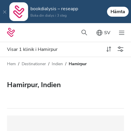
bookdialysis – reseapp
Hämta
Boka din dialys i 3 steg
SV
Visar 1 klinik i Hamirpur
Hem
Destinationer
Indien
Hamirpur
Dialystyp
Avstånd
Namn
Alla dialyser
Hamirpur, Indien
Betyg
HD-dialys
Pris
Redigera HDF-dialys
Acceptera