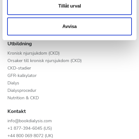
Kväll
Dessa kan i sin tur kombinera informationen med annan
Tillåt urval
V.I.P.-programmet
information som du har tillhandahållit eller som de har
Natt
Lista din klinik
samlat in när du har använt deras tjänster.
Fördelar för leverantörer
Avvisa
Partners
Betyg
Utbildning
Bra
Kronisk njursjukdom (CKD)
Orsaker till kronisk njursjukdom (CKD)
Väldigt bra
CKD-stadier
GFR-kalkylator
Utmärkt
Dialys
Dialysprocedur
Nutrition & CKD
Kontakt
info@bookdialysis.com
+1 877-394-6045 (US)
+44 800 069 8072 (UK)