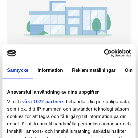
Patienter med HIV
Patienter med hepatit B
Patienter med hepatit C
EHIC
GHIC
NephroPlus at Umarani Hospital
Krishnagiri, Indien
Samtycke
Information
Reklaminställningar
Om
1,81 km från stadskärnan
Lokaler
Förfriskningar
Gratis WiFi
TV-skärmar
Ansvarsfull användning av dina uppgifter
Förfriskningar
Per behandlingen
Vi och
våra 1022 partners
behandlar din personliga data,
Gratis WiFi
HD-dialys 79 €
som t.ex. ditt IP-nummer, och använder teknologi såsom
Reservera
HDF-dialys 89 €
cookies för att lagra och få tillgång till information på din
TV-skärmar
enhet för att kunna tillhandahålla personliga annonser och
Gratis överföring
innehåll, annons- och innehållsmätning, åskådarinsikter