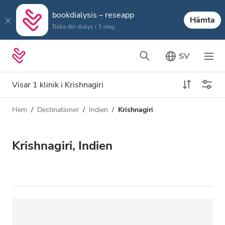
bookdialysis – reseapp
Hämta
Boka din dialys i 3 steg
SV
Visar 1 klinik i Krishnagiri
Hem
Destinationer
Indien
Krishnagiri
Dialystyp
Avstånd
Namn
Alla dialyser
Krishnagiri, Indien
Betyg
HD-dialys
Pris
Redigera HDF-dialys
Acceptera