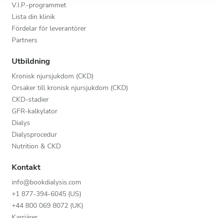
V.I.P.-programmet
Lista din klinik
Fördelar för leverantörer
Partners
Utbildning
Kronisk njursjukdom (CKD)
Orsaker till kronisk njursjukdom (CKD)
CKD-stadier
GFR-kalkylator
Dialys
Dialysprocedur
Nutrition & CKD
Kontakt
info@bookdialysis.com
+1 877-394-6045 (US)
+44 800 069 8072 (UK)
Karriärer