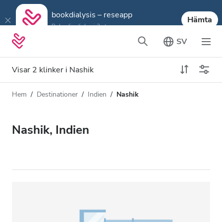
bookdialysis – reseapp
Hämta
Boka din dialys i 3 steg
SV
Visar 2 klinker i Nashik
Hem
Destinationer
Indien
Nashik
Dialystyp
Avstånd
Namn
Alla dialyser
Nashik, Indien
Betyg
HD-dialys
Pris
Redigera HDF-dialys
Acceptera