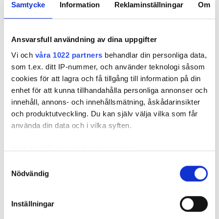
Samtycke
Information
Reklaminställningar
Om
Pris
Ansvarsfull användning av dina uppgifter
0-100 EUR
Vi och
våra 1022 partners
behandlar din personliga data,
som t.ex. ditt IP-nummer, och använder teknologi såsom
100-200 EUR
cookies för att lagra och få tillgång till information på din
enhet för att kunna tillhandahålla personliga annonser och
200-300 EUR
NephroPlus at Supreme Kidney Care
innehåll, annons- och innehållsmätning, åskådarinsikter
mer än 300 EUR
och produktutveckling. Du kan själv välja vilka som får
Nashik, Indien
1,91 km från stadskärnan
använda din data och i vilka syften.
Förfriskningar
Gratis WiFi
TV-skärmar
Pass
Med din tillåtelse skulle vi även vilja:
Samla in information om din geografiska plats
Samtyckesval
Per behandlingen
Morgon
Nödvändig
som kan ha en noggrannhet på upp till flera meter
HD-dialys 79 €
Reservera
Identifiera din enhet genom att aktivt skanna den
Eftermiddag
HDF-dialys 89 €
för specifika kännetecken (fingeravtryck)
Inställningar
Kväll
Ta reda på mer om hur dina personliga uppgifter