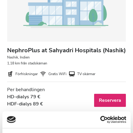
Patienter med HIV
Patienter med hepatit B
Patienter med hepatit C
EHIC
GHIC
NephroPlus at Sahyadri Hospitals (Nashik)
Nashik, Indien
1,18 km från stadskärnan
Lokaler
Förfriskningar
Gratis WiFi
TV-skärmar
Förfriskningar
Per behandlingen
Gratis WiFi
HD-dialys 79 €
Reservera
HDF-dialys 89 €
TV-skärmar
Gratis överföring
Gratis parkering