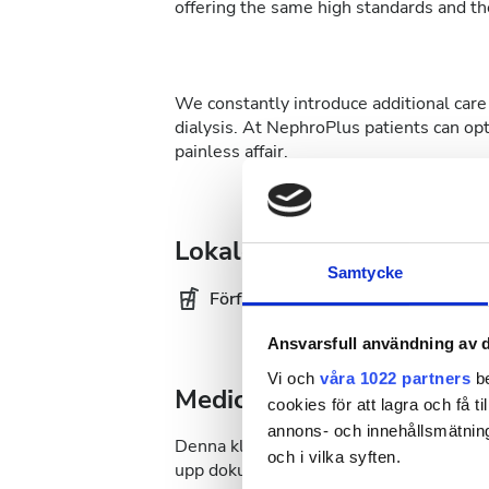
offering the same high standards and the
We constantly introduce additional care 
dialysis. At NephroPlus patients can op
painless affair.
Lokaler
Samtycke
Förfriskningar
Gra
Ansvarsfull användning av d
Vi och
våra 1022 partners
be
Medicinsk dokumentation
cookies för att lagra och få t
annons- och innehållsmätning
Denna klinik kräver specifik medicinsk 
och i vilka syften.
upp dokument online eller ta med dem ti