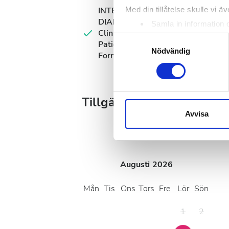
Med din tillåtelse skulle vi äve
INTERNATIONAL
DIALYSIS REQUEST
Samla in information 
Clinical Information &
Identifiera din enhet 
Samtyckesval
Patient Identification
Ta reda på mer om hur dina pe
Nödvändig
Form
eller dra tillbaka ditt samtyc
Vi använder enhetsidentifierar
Tillgängliga behandlings
sociala medier och analysera 
till de sociala medier och a
Avvisa
med annan information som du 
Augusti
2026
Mån
Tis
Ons
Tors
Fre
Lör
Sön
1
2