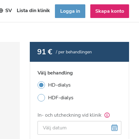
SV
Lista din klinik
Logga in
Skapa konto
91 €
/ per behandlingen
Välj behandling
HD-dialys
HDF-dialys
In- och utcheckning vid klinik