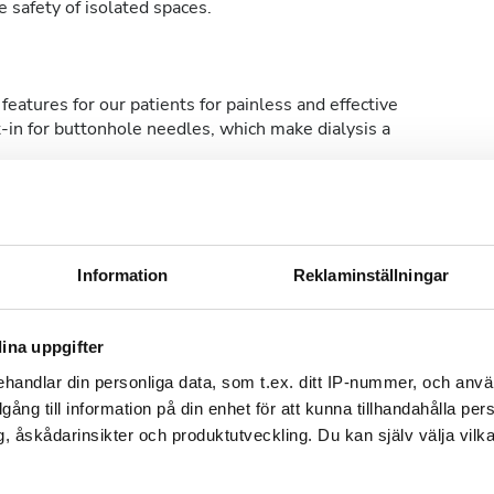
 safety of isolated spaces.
features for our patients for painless and effective
t-in for buttonhole needles, which make dialysis a
Information
Reklaminställningar
tis WiFi
TV-skärmar
ina uppgifter
handlar din personliga data, som t.ex. ditt IP-nummer, och anv
illgång till information på din enhet för att kunna tillhandahålla pe
, åskådarinsikter och produktutveckling. Du kan själv välja vilk
dokumentation för dialysbehandlingar. Du kan ladda
ll kliniken.