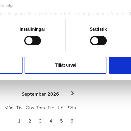
n vilja:
om din geografiska plats som kan ha en noggrannhet på upp till f
genom att aktivt skanna den för specifika kännetecken (fingeravt
rsonliga uppgifter behandlas och ställ in dina preferenser i
deta
Inställningar
Statistik
ke när som helst från cookie-förklaringen.
e för att anpassa innehållet och annonserna till användarna, tillh
dagar
vår trafik. Vi vidarebefordrar även sådana identifierare och anna
nnons- och analysföretag som vi samarbetar med. Dessa kan i sin
Tillåt urval
har tillhandahållit eller som de har samlat in när du har använt 
September
2026
Mån
Tis
Ons
Tors
Fre
Lör
Sön
1
2
3
4
5
6