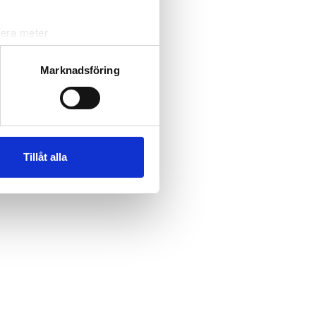
lera meter
ryck)
ljsektionen
. Du kan ändra
Marknadsföring
andahålla funktioner för
n information från din enhet
 tur kombinera informationen
Tillåt alla
deras tjänster.