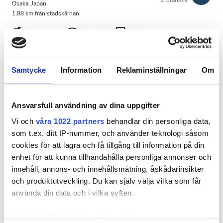
2 Granska
Kväll
Osaka, Japan
1,88 km från stadskärnan
Natt
Förfriskningar
Gratis WiFi
TV-skärmar
Gratis parkering
Betyg
Per behandlingen
Samtycke
Information
Reklaminställningar
Om
HD-dialys 450 €
Bra
Reservera
HDF-dialys 450 €
Väldigt bra
Ansvarsfull användning av dina uppgifter
Vi och
våra 1022 partners
behandlar din personliga data,
Utmärkt
som t.ex. ditt IP-nummer, och använder teknologi såsom
cookies för att lagra och få tillgång till information på din
enhet för att kunna tillhandahålla personliga annonser och
innehåll, annons- och innehållsmätning, åskådarinsikter
och produktutveckling. Du kan själv välja vilka som får
använda din data och i vilka syften.
Med din tillåtelse skulle vi även vilja: