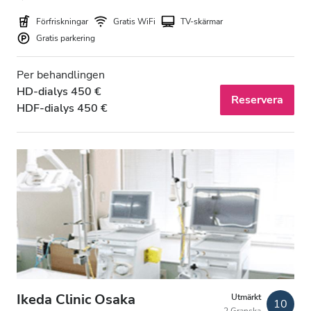
Gratis parkering
Förfriskningar
Gratis WiFi
TV-skärmar
Gratis parkering
Pris
Per behandlingen
HD-dialys 450 €
0-100 EUR
Reservera
HDF-dialys 450 €
100-200 EUR
200-300 EUR
mer än 300 EUR
Pass
Morgon
Eftermiddag
Ikeda Clinic Osaka
Utmärkt
10