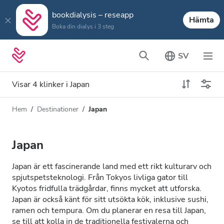
bookdialysis – reseapp
Hämta
Boka din dialys i 3 steg
SV
Visar 4 klinker i Japan
Hem
Destinationer
Japan
Dialystyp
Avstånd
Namn
Alla dialyser
Japan
Betyg
HD-dialys
Japan är ett fascinerande land med ett rikt kulturarv och
Pris
spjutspetsteknologi. Från Tokyos livliga gator till
Redigera HDF-dialys
Kyotos fridfulla trädgårdar, finns mycket att utforska.
Japan är också känt för sitt utsökta kök, inklusive sushi,
ramen och tempura. Om du planerar en resa till Japan,
Acceptera
se till att kolla in de traditionella festivalerna och