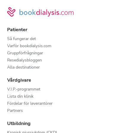
Patienter
Så fungerar det
Varför bookdialysis.com
Gruppförfrågningar
Resedialysbloggen
Alla destinationer
Vårdgivare
V.I.P.-programmet
Lista din klinik
Fördelar för leverantörer
Partners
Utbildning
Kronisk njursjukdom (CKD)