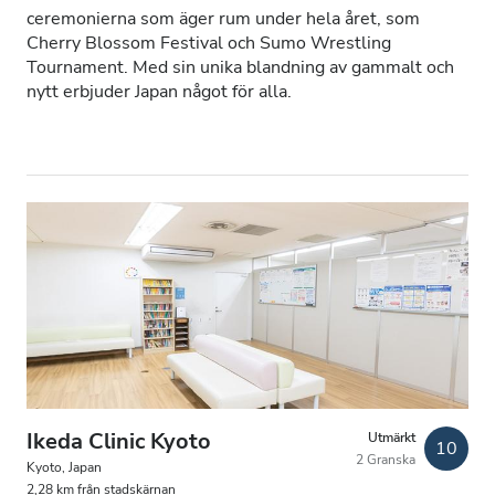
ceremonierna som äger rum under hela året, som
Patienter med HIV
Cherry Blossom Festival och Sumo Wrestling
Tournament. Med sin unika blandning av gammalt och
Patienter med hepatit B
nytt erbjuder Japan något för alla.
Patienter med hepatit C
EHIC
GHIC
Lokaler
Förfriskningar
Gratis WiFi
TV-skärmar
Ikeda Clinic Kyoto
Utmärkt
10
2 Granska
Kyoto, Japan
Gratis överföring
2,28 km från stadskärnan