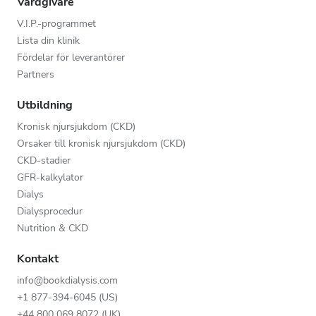
Vårdgivare
V.I.P.-programmet
Lista din klinik
Fördelar för leverantörer
Partners
Utbildning
Kronisk njursjukdom (CKD)
Orsaker till kronisk njursjukdom (CKD)
CKD-stadier
GFR-kalkylator
Dialys
Dialysprocedur
Nutrition & CKD
Kontakt
info@bookdialysis.com
+1 877-394-6045 (US)
+44 800 069 8072 (UK)