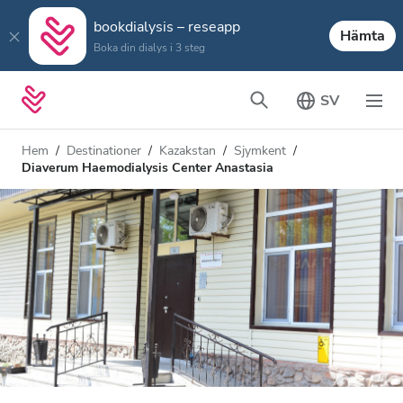
bookdialysis – reseapp
Hämta
Boka din dialys i 3 steg
SV
Hem
Destinationer
Kazakstan
Sjymkent
Diaverum Haemodialysis Center Anastasia