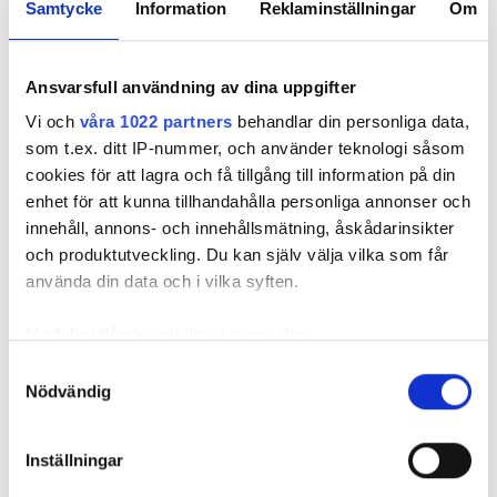
Samtycke
Information
Reklaminställningar
Om
Öppettider
Ansvarsfull användning av dina uppgifter
måndag
07.00 - 23.00
Vi och
våra 1022 partners
behandlar din personliga data,
som t.ex. ditt IP-nummer, och använder teknologi såsom
tisdag
07.00 - 23.00
cookies för att lagra och få tillgång till information på din
enhet för att kunna tillhandahålla personliga annonser och
onsdag
07.00 - 23.00
innehåll, annons- och innehållsmätning, åskådarinsikter
och produktutveckling. Du kan själv välja vilka som får
använda din data och i vilka syften.
torsdag
07.00 - 23.00
Med din tillåtelse skulle vi även vilja:
fredag
07.00 - 23.00
Samla in information om din geografiska plats
Samtyckesval
Nödvändig
som kan ha en noggrannhet på upp till flera meter
lördag
07.00 - 23.00
Identifiera din enhet genom att aktivt skanna den
för specifika kännetecken (fingeravtryck)
Inställningar
söndag
Stängd
Ta reda på mer om hur dina personliga uppgifter