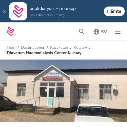
bookdialysis – reseapp
Hämta
Boka din dialys i 3 steg
SV
Hem
Destinationer
Kazakstan
Kulsary
Diaverum Haemodialysis Center Kulsary