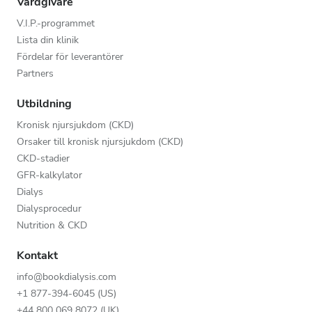
Vårdgivare
V.I.P.-programmet
Lista din klinik
Fördelar för leverantörer
Partners
Utbildning
Kronisk njursjukdom (CKD)
Orsaker till kronisk njursjukdom (CKD)
CKD-stadier
GFR-kalkylator
Dialys
Dialysprocedur
Nutrition & CKD
Kontakt
info@bookdialysis.com
+1 877-394-6045 (US)
+44 800 069 8072 (UK)