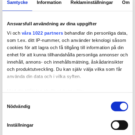
Samtycke
Information
Reklaminställningar
Om
Öppettider
Ansvarsfull användning av dina uppgifter
måndag
07.30 - 18.00
Vi och
våra 1022 partners
behandlar din personliga data,
som t.ex. ditt IP-nummer, och använder teknologi såsom
tisdag
07.30 - 13.00
cookies för att lagra och få tillgång till information på din
enhet för att kunna tillhandahålla personliga annonser och
onsdag
07.30 - 18.00
innehåll, annons- och innehållsmätning, åskådarinsikter
och produktutveckling. Du kan själv välja vilka som får
använda din data och i vilka syften.
torsdag
07.30 - 13.00
Med din tillåtelse skulle vi även vilja:
fredag
07.30 - 18.00
Samla in information om din geografiska plats
Samtyckesval
Nödvändig
som kan ha en noggrannhet på upp till flera meter
lördag
07.30 - 13.00
Identifiera din enhet genom att aktivt skanna den
för specifika kännetecken (fingeravtryck)
Inställningar
söndag
Stängd
Ta reda på mer om hur dina personliga uppgifter