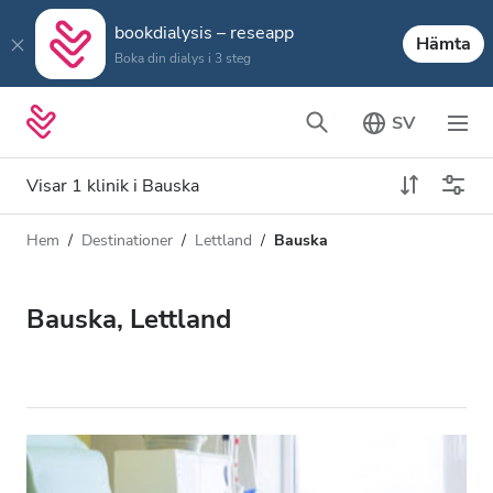
bookdialysis – reseapp
Hämta
Boka din dialys i 3 steg
SV
Visar 1 klinik i Bauska
Hem
Destinationer
Lettland
Bauska
Dialystyp
Avstånd
Namn
Alla dialyser
Bauska, Lettland
Betyg
HD-dialys
Pris
Redigera HDF-dialys
Acceptera