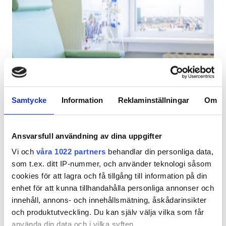
Patienter med HIV
Patienter med hepatit B
Patienter med hepatit C
EHIC
Medicinas Sabiedriba Gailezers Bauska
GHIC
Bauska, Lettland
Samtycke
Information
Reklaminställningar
Om
0,07 km från stadskärnan
Förfriskningar
Gratis WiFi
Lokaler
Ansvarsfull användning av dina uppgifter
Per behandlingen
Vi och
våra 1022 partners
behandlar din personliga data,
Förfriskningar
Reservera
HD-dialys 260 €
som t.ex. ditt IP-nummer, och använder teknologi såsom
Gratis WiFi
cookies för att lagra och få tillgång till information på din
enhet för att kunna tillhandahålla personliga annonser och
TV-skärmar
innehåll, annons- och innehållsmätning, åskådarinsikter
och produktutveckling. Du kan själv välja vilka som får
Gratis överföring
använda din data och i vilka syften.