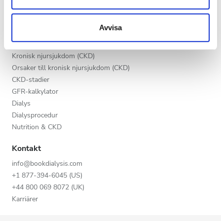
Kväll
information som du har tillhandahållit eller som de har
Fördelar för leverantörer
samlat in när du har använt deras tjänster.
Partners
Natt
Avvisa
Utbildning
Kronisk njursjukdom (CKD)
Betyg
Orsaker till kronisk njursjukdom (CKD)
CKD-stadier
Bra
GFR-kalkylator
Väldigt bra
Dialys
Dialysprocedur
Utmärkt
Nutrition & CKD
Kontakt
info@bookdialysis.com
+1 877-394-6045 (US)
+44 800 069 8072 (UK)
Karriärer