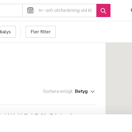
ialys
Fler filter
n
Sortera enligt:
Betyg
-KAVADARCI, Dialysis