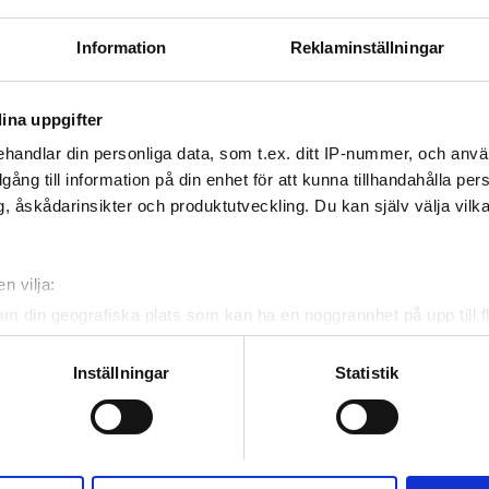
,9 km från stadskärnan
Information
Reklaminställningar
 WiFi
TV-skärmar
Gratis överföring
ina uppgifter
handlar din personliga data, som t.ex. ditt IP-nummer, och anv
illgång till information på din enhet för att kunna tillhandahålla pe
, åskådarinsikter och produktutveckling. Du kan själv välja vilk
Reservera
n vilja:
om din geografiska plats som kan ha en noggrannhet på upp till f
genom att aktivt skanna den för specifika kännetecken (fingeravt
rsonliga uppgifter behandlas och ställ in dina preferenser i
deta
Inställningar
Statistik
ke när som helst från cookie-förklaringen.
e för att anpassa innehållet och annonserna till användarna, tillh
vår trafik. Vi vidarebefordrar även sådana identifierare och anna