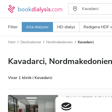
Filter
Alla dialyser
HD-dialys
Redigera HDF-d
Hem
Destinationer
Nordmakedonien
Kavadarci
Dialystyp
Avstånd
Namn
Alla dialyser
Kavadarci, Nordmakedonie
Betyg
HD-dialys
Pris
Redigera HDF-dialys
Visar 1 klinik i Kavadarci
Acceptera
PHI NEFROPLUS
center Kavadarci
Patienter med HIV