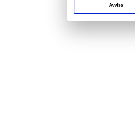
till de sociala medier och a
Avvisa
med annan information som du 
Pris
0-100 EUR
100-200 EUR
200-300 EUR
mer än 300 EUR
Pass
Morgon
Eftermiddag
Kväll