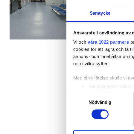
Kavadarci, Nordmakedonien
0
Patienter med hepatit B
Samtycke
Täckt av EHIC
Patienter med hepatit C
EHIC
Förfriskningar
Gratis
Ansvarsfull användning av d
Gratis parkering
GHIC
Vi och
våra 1022 partners
be
cookies för att lagra och få t
Per behandlingen
annons- och innehållsmätning
HD-dialys 200 €
Lokaler
och i vilka syften.
HDF-dialys 400 €
Förfriskningar
Med din tillåtelse skulle vi äve
Samla in information 
Gratis WiFi
Identifiera din enhet 
Samtyckesval
Ta reda på mer om hur dina pe
TV-skärmar
Nödvändig
eller dra tillbaka ditt samtyc
Gratis överföring
Vi använder enhetsidentifierar
Gratis parkering
sociala medier och analysera 