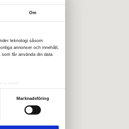
Om
änder teknologi såsom
rsonliga annonser och innehåll,
a som får använda din data
lera meter
ryck)
ljsektionen
. Du kan ändra
Marknadsföring
andahålla funktioner för
n information från din enhet