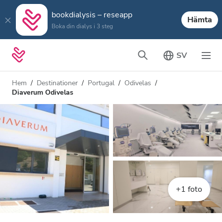
bookdialysis – reseapp
Hämta
Boka din dialys i 3 steg
SV
Hem
Destinationer
Portugal
Odivelas
Diaverum Odivelas
+1 foto