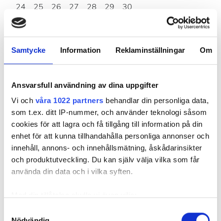
24
25
26
27
28
29
30
31
Samtycke
Information
Reklaminställningar
Om
Öppettider
Ansvarsfull användning av dina uppgifter
måndag
00.00 - 23.59
Vi och
våra 1022 partners
behandlar din personliga data,
som t.ex. ditt IP-nummer, och använder teknologi såsom
tisdag
08.00 - 22.00
cookies för att lagra och få tillgång till information på din
enhet för att kunna tillhandahålla personliga annonser och
onsdag
00.00 - 23.59
innehåll, annons- och innehållsmätning, åskådarinsikter
och produktutveckling. Du kan själv välja vilka som får
använda din data och i vilka syften.
torsdag
08.00 - 22.00
Med din tillåtelse skulle vi även vilja:
fredag
00.00 - 23.59
Samla in information om din geografiska plats
Samtyckesval
Nödvändig
som kan ha en noggrannhet på upp till flera meter