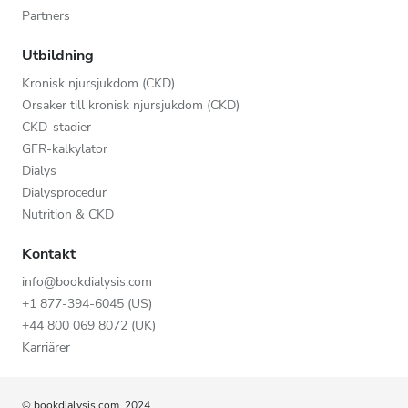
Partners
Utbildning
Kronisk njursjukdom (CKD)
Orsaker till kronisk njursjukdom (CKD)
CKD-stadier
GFR-kalkylator
Dialys
Dialysprocedur
Nutrition & CKD
Kontakt
info@bookdialysis.com
+1 877-394-6045 (US)
+44 800 069 8072 (UK)
Karriärer
© bookdialysis.com, 2024