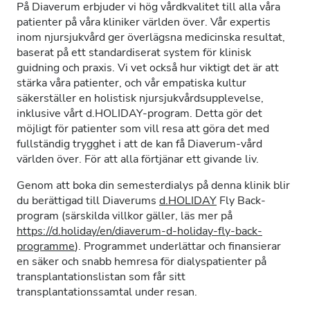
På Diaverum erbjuder vi hög vårdkvalitet till alla våra
patienter på våra kliniker världen över. Vår expertis
inom njursjukvård ger överlägsna medicinska resultat,
baserat på ett standardiserat system för klinisk
guidning och praxis. Vi vet också hur viktigt det är att
stärka våra patienter, och vår empatiska kultur
säkerställer en holistisk njursjukvårdsupplevelse,
inklusive vårt d.HOLIDAY-program. Detta gör det
möjligt för patienter som vill resa att göra det med
fullständig trygghet i att de kan få Diaverum-vård
världen över. För att alla förtjänar ett givande liv.
Genom att boka din semesterdialys på denna klinik blir
du berättigad till Diaverums
d.HOLIDAY
Fly Back-
program (särskilda villkor gäller, läs mer på
https://d.holiday/en/diaverum-d-holiday-fly-back-
programme
). Programmet underlättar och finansierar
en säker och snabb hemresa för dialyspatienter på
transplantationslistan som får sitt
transplantationssamtal under resan.