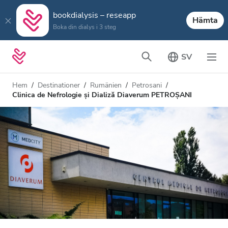
bookdialysis – reseapp
Hämta
Boka din dialys i 3 steg
SV
Hem
Destinationer
Rumänien
Petrosani
Clinica de Nefrologie și Dializă Diaverum PETROȘANI