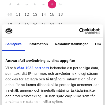
3
4
5
6
7
8
9
10
11
12
13
14
15
16
17
18
19
20
21
22
23
24
25
26
27
28
29
30
Samtycke
Information
Reklaminställningar
Om
31
Öppettider
Ansvarsfull användning av dina uppgifter
Vi och
våra 1022 partners
behandlar din personliga data,
som t.ex. ditt IP-nummer, och använder teknologi såsom
måndag
07.00 - 19.00
cookies för att lagra och få tillgång till information på din
enhet för att kunna tillhandahålla personliga annonser och
tisdag
07.00 - 19.00
innehåll, annons- och innehållsmätning, åskådarinsikter
och produktutveckling. Du kan själv välja vilka som får
använda din data och i vilka syften.
onsdag
07.00 - 19.00