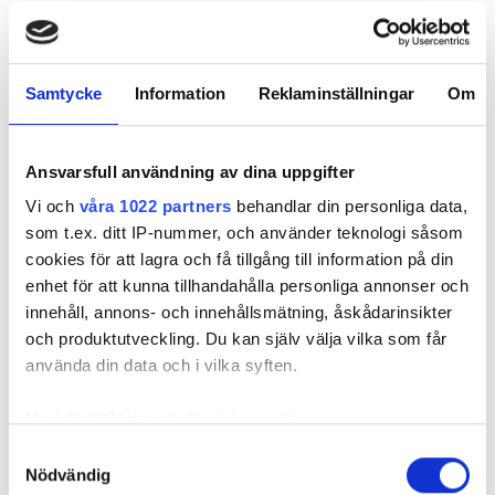
måndag
07.00 - 11.00 , 12.00 - 16.00
tisdag
07.00 - 11.00 , 12.00 - 16.00
Samtycke
Information
Reklaminställningar
Om
onsdag
07.00 - 11.00 , 12.00 - 16.00
Ansvarsfull användning av dina uppgifter
torsdag
07.00 - 11.00 , 12.00 - 16.00
Vi och
våra 1022 partners
behandlar din personliga data,
som t.ex. ditt IP-nummer, och använder teknologi såsom
cookies för att lagra och få tillgång till information på din
fredag
Stängd
enhet för att kunna tillhandahålla personliga annonser och
innehåll, annons- och innehållsmätning, åskådarinsikter
lördag
07.00 - 11.00 , 12.00 - 16.00
och produktutveckling. Du kan själv välja vilka som får
använda din data och i vilka syften.
söndag
07.00 - 11.00 , 12.00 - 16.00
Med din tillåtelse skulle vi även vilja:
Samla in information om din geografiska plats
Samtyckesval
Anställda
Nödvändig
som kan ha en noggrannhet på upp till flera meter