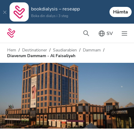
bookdialysis – reseapp
Hämta
Boka din dialys i 3 steg
SV
Hem
Destinationer
Saudiarabien
Dammam
Diaverum Dammam - Al Faisaliyah