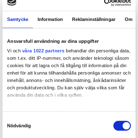
tisdag
07.00 - 11.30 , 12.00 - 16.30
Samtycke
Information
Reklaminställningar
Om
onsdag
07.00 - 11.30 , 12.00 - 16.30
Ansvarsfull användning av dina uppgifter
torsdag
07.00 - 11.30 , 12.00 - 16.30
Vi och
våra 1022 partners
behandlar din personliga data,
som t.ex. ditt IP-nummer, och använder teknologi såsom
cookies för att lagra och få tillgång till information på din
fredag
Stängd
enhet för att kunna tillhandahålla personliga annonser och
innehåll, annons- och innehållsmätning, åskådarinsikter
lördag
07.00 - 11.30 , 12.00 - 16.30
och produktutveckling. Du kan själv välja vilka som får
använda din data och i vilka syften.
söndag
07.00 - 11.30 , 12.00 - 16.30
Med din tillåtelse skulle vi även vilja:
Samla in information om din geografiska plats
Samtyckesval
Anställda
Nödvändig
som kan ha en noggrannhet på upp till flera meter
Identifiera din enhet genom att aktivt skanna den