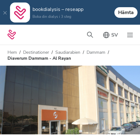
bookdialysis – reseapp
Hämta
Boka din dialys i 3 steg
SV
Hem
Destinationer
Saudiarabien
Dammam
Diaverum Dammam - Al Rayan