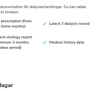
dokumentation för dialysbehandlingar. Du kan ladda
ll kliniken.
prescription (from
Latest 3 dialysis record
 home country)
est virology report
inimum 3 months
Medical history data
ndow period)
dagar