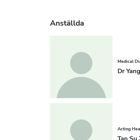
Anställda
Medical Di
Dr Yan
Acting He
Tan Su