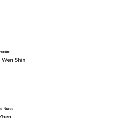
rector
g Wen Shin
ad Nurse
 Zhen