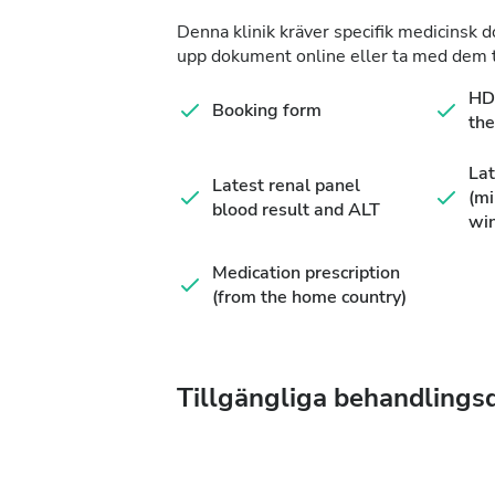
Denna klinik kräver specifik medicinsk 
upp dokument online eller ta med dem ti
HD 
Booking form
the
Lat
Latest renal panel
(m
blood result and ALT
wi
Medication prescription
(from the home country)
Tillgängliga behandlings