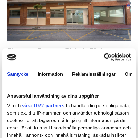
Patienter med HIV
Patienter med hepatit B
Patienter med hepatit C
EHIC
Diaverum Caravaca Dialysis Clinic
GHIC
Caravaca de la Cruz, Spanien
0,26 km från stadskärnan
Samtycke
Information
Reklaminställningar
Om
Täckt av EHIC
Täckt av GHIC
Lokaler
Förfriskningar
Gratis WiFi
TV-skärmar
Gratis parkering
Förfriskningar
Ansvarsfull användning av dina uppgifter
Vi och
våra 1022 partners
behandlar din personliga data,
Gratis WiFi
Per behandlingen
som t.ex. ditt IP-nummer, och använder teknologi såsom
HD-dialys 200 €
TV-skärmar
Reservera
cookies för att lagra och få tillgång till information på din
HDF-dialys 250 €
enhet för att kunna tillhandahålla personliga annonser och
Gratis överföring
innehåll, annons- och innehållsmätning, åskådarinsikter