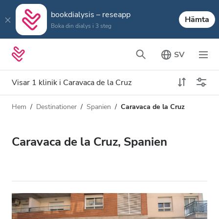
bookdialysis – reseapp
Hämta
Boka din dialys i 3 steg
SV
Visar 1 klinik i Caravaca de la Cruz
Hem
Destinationer
Spanien
Caravaca de la Cruz
Dialystyp
Avstånd
Namn
Alla dialyser
Caravaca de la Cruz, Spanien
Betyg
HD-dialys
Pris
Redigera HDF-dialys
Acceptera