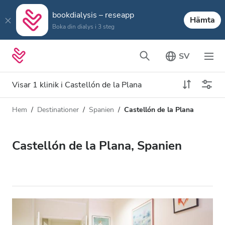
bookdialysis – reseapp
Hämta
Boka din dialys i 3 steg
SV
Visar 1 klinik i Castellón de la Plana
Hem
Destinationer
Spanien
Castellón de la Plana
Dialystyp
Avstånd
Namn
Alla dialyser
Castellón de la Plana, Spanien
Betyg
HD-dialys
Pris
Redigera HDF-dialys
Acceptera