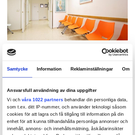
Patienter med HIV
Patienter med hepatit B
Patienter med hepatit C
EHIC
Diaverum Castellón Dialysis Clinic
GHIC
Castellón de la Plana, Spanien
1,63 km från stadskärnan
Samtycke
Information
Reklaminställningar
Om
Täckt av EHIC
Täckt av GHIC
Lokaler
Gratis WiFi
TV-skärmar
Gratis parkering
Ansvarsfull användning av dina uppgifter
Förfriskningar
Per behandlingen
Vi och
våra 1022 partners
behandlar din personliga data,
Gratis WiFi
HD-dialys 200 €
som t.ex. ditt IP-nummer, och använder teknologi såsom
Reservera
HDF-dialys 250 €
cookies för att lagra och få tillgång till information på din
TV-skärmar
enhet för att kunna tillhandahålla personliga annonser och
Gratis överföring
innehåll, annons- och innehållsmätning, åskådarinsikter