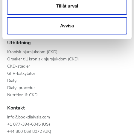
Kväll
Dessa kan i sin tur kombinera informationen med annan
Tillåt urval
V.I.P.-programmet
information som du har tillhandahållit eller som de har
Natt
Lista din klinik
samlat in när du har använt deras tjänster.
Fördelar för leverantörer
Avvisa
Partners
Betyg
Utbildning
Bra
Kronisk njursjukdom (CKD)
Orsaker till kronisk njursjukdom (CKD)
Väldigt bra
CKD-stadier
GFR-kalkylator
Utmärkt
Dialys
Dialysprocedur
Nutrition & CKD
Kontakt
info@bookdialysis.com
+1 877-394-6045 (US)
+44 800 069 8072 (UK)