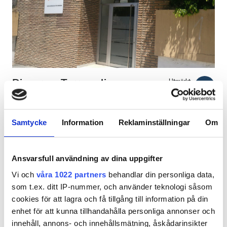
Patienter med HIV
Patienter med hepatit B
Patienter med hepatit C
EHIC
Diaverum Torremolinos
Utmärkt
9,4
53 Granska
GHIC
Dialysis Clinic
Torremolinos, Spanien
0,91 km från stadskärnan
Samtycke
Information
Reklaminställningar
Om
Lokaler
Täckt av EHIC
Täckt av GHIC
Förfriskningar
Förfriskningar
Gratis WiFi
TV-skärmar
Ansvarsfull användning av dina uppgifter
Gratis parkering
Vi och
våra 1022 partners
behandlar din personliga data,
Gratis WiFi
som t.ex. ditt IP-nummer, och använder teknologi såsom
Per behandlingen
TV-skärmar
cookies för att lagra och få tillgång till information på din
Reservera
HD-dialys 200 €
enhet för att kunna tillhandahålla personliga annonser och
Gratis överföring
innehåll, annons- och innehållsmätning, åskådarinsikter