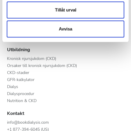
Kväll
annons- och analysföretag som vi samarbetar med.
Vårdgivare
Dessa kan i sin tur kombinera informationen med annan
Tillåt urval
Natt
V.I.P.-programmet
information som du har tillhandahållit eller som de har
Lista din klinik
samlat in när du har använt deras tjänster.
Avvisa
Fördelar för leverantörer
Betyg
Partners
Bra
Utbildning
Kronisk njursjukdom (CKD)
Väldigt bra
Orsaker till kronisk njursjukdom (CKD)
Utmärkt
CKD-stadier
GFR-kalkylator
Dialys
Dialysprocedur
Nutrition & CKD
Kontakt
info@bookdialysis.com
+1 877-394-6045 (US)