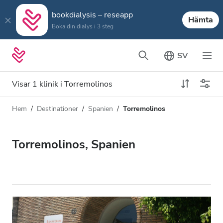
bookdialysis – reseapp
Hämta
Boka din dialys i 3 steg
SV
Visar 1 klinik i Torremolinos
Hem
Destinationer
Spanien
Torremolinos
Dialystyp
Avstånd
Namn
Alla dialyser
Torremolinos, Spanien
Betyg
HD-dialys
Pris
Redigera HDF-dialys
Acceptera