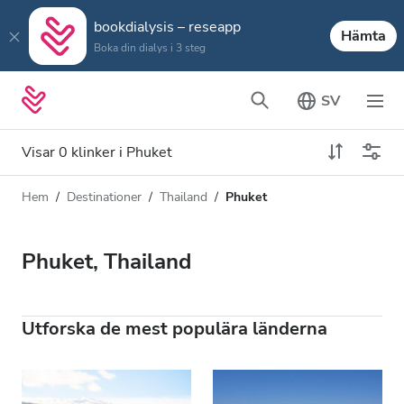
bookdialysis – reseapp
Hämta
Boka din dialys i 3 steg
SV
Visar 0 klinker i Phuket
Hem
Destinationer
Thailand
Phuket
Dialystyp
Avstånd
Namn
Alla dialyser
Phuket, Thailand
Betyg
HD-dialys
Pris
Redigera HDF-dialys
Utforska de mest populära länderna
Acceptera