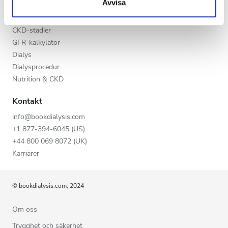
Avvisa
Kväll
Kronisk njursjukdom (CKD)
Orsaker till kronisk njursjukdom (CKD)
Natt
CKD-stadier
GFR-kalkylator
Dialys
Betyg
Dialysprocedur
Nutrition & CKD
Bra
Kontakt
Väldigt bra
info@bookdialysis.com
Utmärkt
+1 877-394-6045 (US)
+44 800 069 8072 (UK)
Karriärer
© bookdialysis.com, 2024
Om oss
Trygghet och säkerhet