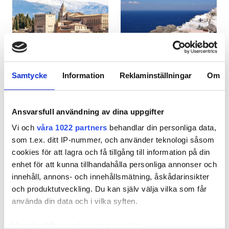
Patienter med HIV
Patienter med hepatit B
Patienter med hepatit C
EHIC
Samtycke
Information
Reklaminställningar
Om
Spanien
Grekland
GHIC
Ansvarsfull användning av dina uppgifter
Vi och
våra 1022 partners
behandlar din personliga data,
Lokaler
som t.ex. ditt IP-nummer, och använder teknologi såsom
cookies för att lagra och få tillgång till information på din
Förfriskningar
enhet för att kunna tillhandahålla personliga annonser och
Gratis WiFi
innehåll, annons- och innehållsmätning, åskådarinsikter
och produktutveckling. Du kan själv välja vilka som får
TV-skärmar
använda din data och i vilka syften.
Gratis överföring
Med din tillåtelse skulle vi även vilja: