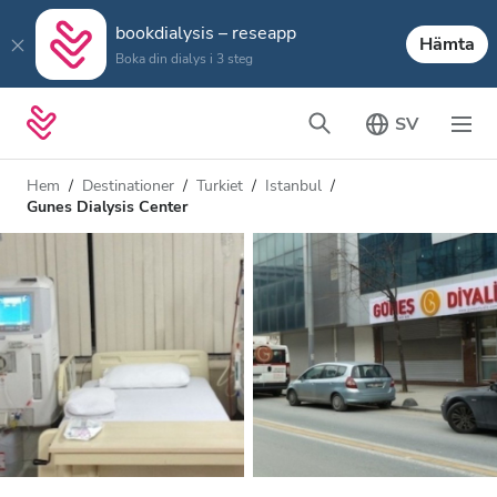
bookdialysis – reseapp
Hämta
Boka din dialys i 3 steg
SV
Hem
Destinationer
Turkiet
Istanbul
Gunes Dialysis Center