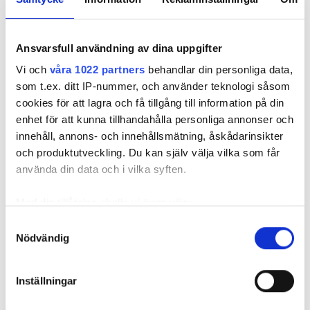
Kontant
Granska
Ansvarsfull användning av dina uppgifter
Vi och
våra 1022 partners
behandlar din personliga data,
Bra
8
som t.ex. ditt IP-nummer, och använder teknologi såsom
7 Granska
cookies för att lagra och få tillgång till information på din
enhet för att kunna tillhandahålla personliga annonser och
Vänlighet
8,3
innehåll, annons- och innehållsmätning, åskådarinsikter
och produktutveckling. Du kan själv välja vilka som får
Renlighet
7,9
använda din data och i vilka syften.
Med din tillåtelse skulle vi även vilja:
Lokaler
7,9
Samla in information om din geografiska plats
Samtyckesval
Nödvändig
som kan ha en noggrannhet på upp till flera meter
Övergripande erfarenhet
7,9
Identifiera din enhet genom att aktivt skanna den
för specifika kännetecken (fingeravtryck)
Inställningar
Ta reda på mer om hur dina personliga uppgifter
behandlas och ställ in dina preferenser i
detaljsektionen
.