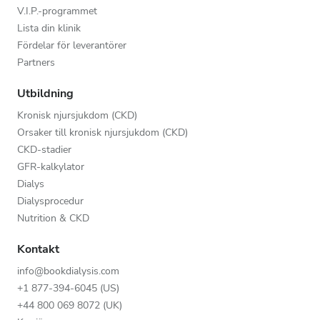
V.I.P.-programmet
Lista din klinik
Fördelar för leverantörer
Partners
Utbildning
Kronisk njursjukdom (CKD)
Orsaker till kronisk njursjukdom (CKD)
CKD-stadier
GFR-kalkylator
Dialys
Dialysprocedur
Nutrition & CKD
Kontakt
info@bookdialysis.com
+1 877-394-6045 (US)
+44 800 069 8072 (UK)