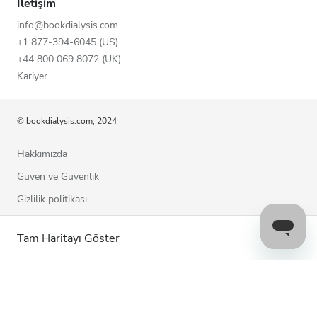
İletişim
info@bookdialysis.com
+1 877-394-6045 (US)
+44 800 069 8072 (UK)
Kariyer
© bookdialysis.com, 2024
Hakkımızda
Güven ve Güvenlik
Gizlilik politikası
Kullanım şartları
Tam Haritayı Göster
Çerez politikası
Bizimle iletişime geçin