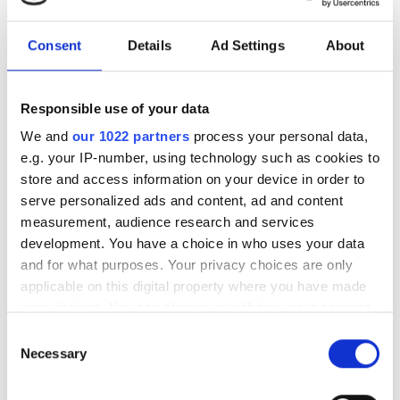
Ücretsiz Otopark
Consent
Details
Ad Settings
About
Fiyat
Responsible use of your data
0 - 100 EUR
We and
our 1022 partners
process your personal data,
100 - 200 EUR
e.g. your IP-number, using technology such as cookies to
store and access information on your device in order to
200 - 300 EUR
serve personalized ads and content, ad and content
Nefrologiki Thessalonikis
Mükemmel
9.6
1 Yorum
measurement, audience research and services
300+ EUR
Thessaloniki, Greece
development. You have a choice in who uses your data
Şehir merkezine 16.84 km
and for what purposes. Your privacy choices are only
EHIC Kapsamında
GHIC Kapsamında
applicable on this digital property where you have made
Vardiyalar
your choices. You can change or withdraw your consent
İkramlar
Ücretsiz WiFi
TV Ekranları
any time from the Cookie Declaration or by clicking on
Ücretsiz Transfer
Ücretsiz Otopark
Sabah
Consent
the Privacy trigger icon.
Necessary
Selection
Öğleden Sonra
Tedavi başına
If you allow, we would also like to: