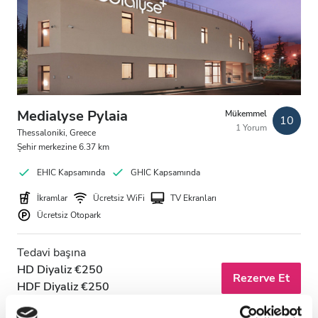
HIV’li Hastalar
Hepatit B’li Hastalar
Hepatit C’li Hastalar
EHIC
Medialyse Pylaia
Mükemmel
10
1 Yorum
GHIC
Thessaloniki, Greece
Şehir merkezine 6.37 km
EHIC Kapsamında
GHIC Kapsamında
Olanaklar
İkramlar
Ücretsiz WiFi
TV Ekranları
Ücretsiz Otopark
İkramlar
Ücretsiz WiFi
Tedavi başına
HD Diyaliz €250
TV Ekranları
Rezerve Et
HDF Diyaliz €250
Ücretsiz Transfer