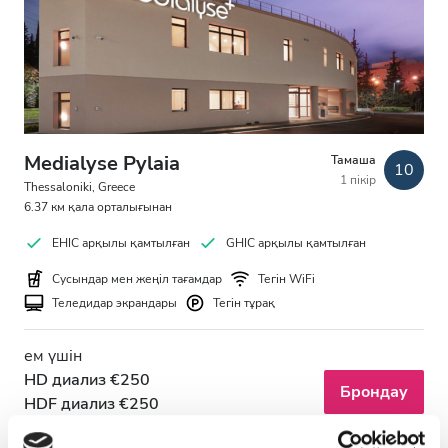
АИТВ пациенттері
В гепатиті бар пациенттер
С гепатиті бар пациенттер
EHIC
Medialyse Pylaia
Тамаша
10
1 пікір
GHIC
Thessaloniki, Greece
6.37 км қала орталығынан
EHIC арқылы қамтылған
GHIC арқылы қамтылған
Қызметтер
Сусындар мен жеңіл тағамдар
Тегін WiFi
Теледидар экрандары
Тегін тұрақ
Сусындар мен жеңіл тағамдар
Тегін WiFi
ем үшін
HD диализ €250
Теледидар экрандары
Брондау
HDF диализ €250
Тегін трансфер