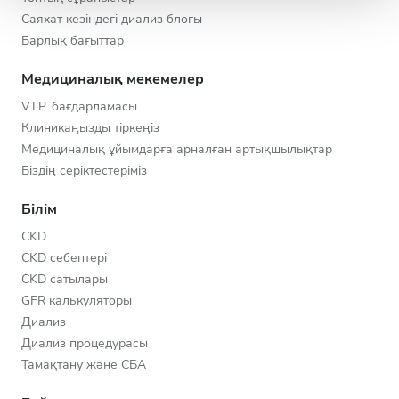
Саяхат кезіндегі диализ блогы
Барлық бағыттар
Медициналық мекемелер
V.I.P. бағдарламасы
Клиникаңызды тіркеңіз
Медициналық ұйымдарға арналған артықшылықтар
Біздің серіктестеріміз
Білім
CKD
CKD себептері
CKD сатылары
GFR калькуляторы
Диализ
Диализ процедурасы
Тамақтану және СБА