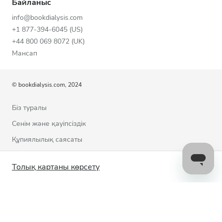
Байланыс
info@bookdialysis.com
+1 877-394-6045 (US)
+44 800 069 8072 (UK)
Мансап
© bookdialysis.com, 2024
Біз туралы
Сенім және қауіпсіздік
Құпиялылық саясаты
Пайдалану шарттары
Толық картаны көрсету
Cookie саясаты
Бізбен байланысыңыз