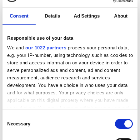
Тегін тұрақ
Consent
Details
Ad Settings
About
Баға
Responsible use of your data
0 - 100 EUR
We and
our 1022 partners
process your personal data,
100 - 200 EUR
e.g. your IP-number, using technology such as cookies to
store and access information on your device in order to
200 - 300 EUR
serve personalized ads and content, ad and content
Nefrologiki Thessalonikis
Тамаша
9.6
1 пікір
measurement, audience research and services
300+ EUR
Thessaloniki, Greece
development. You have a choice in who uses your data
16.84 км қала орталығынан
and for what purposes. Your privacy choices are only
EHIC арқылы қамтылған
GHIC арқылы қамтылған
applicable on this digital property where you have made
Ауысымдар
your choices. You can change or withdraw your consent
Сусындар мен жеңіл тағамдар
Тегін WiFi
any time from the Cookie Declaration or by clicking on
Теледидар экрандары
Тегін трансфер
Тегін тұрақ
Таң
Consent
the Privacy trigger icon.
Necessary
Selection
Түстен кейін
ем үшін
If you allow, we would also like to: