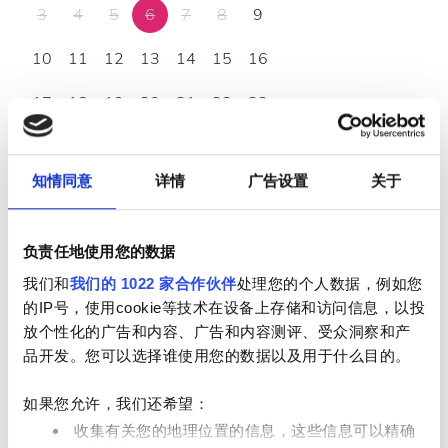
3
4
5
6
7
8
9
10
11
12
13
14
15
16
17
18
19
20
21
22
23
24
25
26
27
28
29
30
知情同意
详情
广告设置
关于
31
营业时间
负责任地使用您的数据
我们和
我们的 1022 家合作伙伴
处理您的个人数据，例如您
的IP号，使用cookie等技术在设备上存储和访问信息，以投
星期一
04:00 - 17:00
放个性化的广告和内容、广告和内容测评、受众洞察和产
品开发。您可以选择谁使用您的数据以及用于什么目的。
星期二
04:00 - 17:00
如果您允许，我们还希望：
收集有关您的地理位置的信息，这些信息可以精确
星期三
04:00 - 17:00