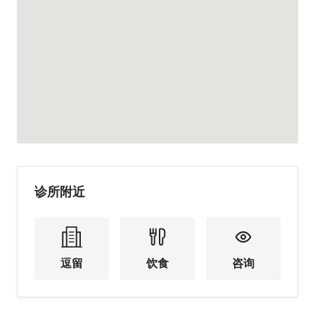
诊所附近
逗留
饮食
咨询