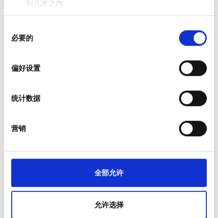
到几米之内
通过主动扫描特定特征（指纹）来识别您的设备
星期四
04:00 - 17:00
同
在
细节部分
查找有关您的个人数据如何处理的更多信息，
必要的
意
并设置您的首选项。您可随时从Cookie声明中更改或撤回
星期五
04:00 - 17:00
选
您的同意事项。
择
偏好设置
星期六
04:00 - 17:00
我们使用 Cookie 来制作贴合用户需求的内容与广告、提供
社交媒体功能以及分析我们的流量。我们还会与社交媒
统计数据
体、广告和分析合作伙伴分享您对我们网站的使用情况，
星期天
已关闭
这些合作伙伴可能会将此类信息与您提供给他们或他们在
您使用其服务的过程中收集的其他信息相结合。
营销
支付选项
信用卡
全部允许
现金
转到诊所
允许选择