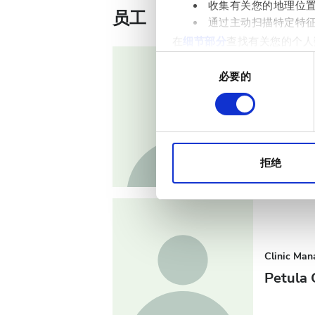
收集有关您的地理位
员工
通过主动扫描特定特
在
细节部分
查找有关您的个人
项。
同
必要的
意
我们使用 Cookie 来制
选
Medical Di
分析合作伙伴分享您对我们网
择
Dr: Tas
收集的其他信息相结合。
拒绝
Clinic Man
Petula