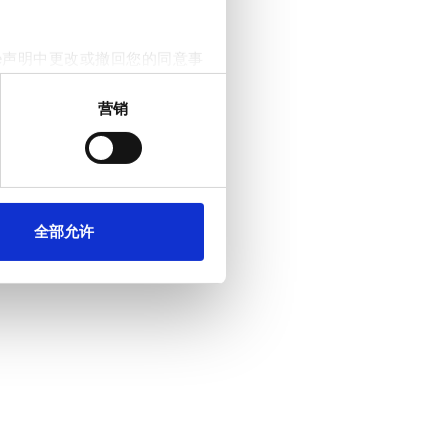
e声明中更改或撤回您的同意事
营销
。我们还会与社交媒体、广告和
他们在您使用其服务的过程中
全部允许