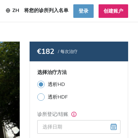
ZH
将您的诊所列入名单
登录
创建账户
€182
/ 每次治疗
选择治疗方法
透析HD
透析HDF
诊所登记/结账