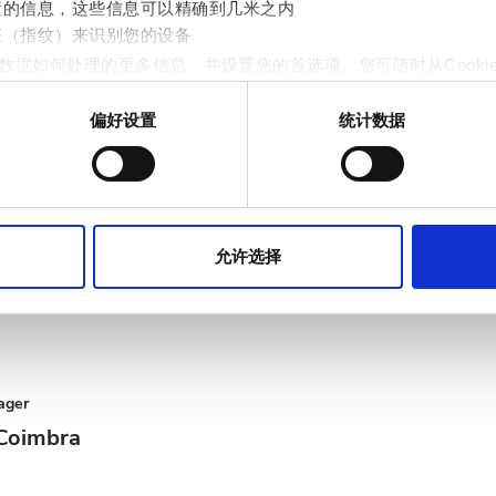
置的信息，这些信息可以精确到几米之内
征（指纹）来识别您的设备
数据如何处理的更多信息，并设置您的首选项。您可随时从Cooki
偏好设置
统计数据
作贴合用户需求的内容与广告、提供社交媒体功能以及分析我们的流量
rector
站的使用情况，这些合作伙伴可能会将此类信息与您提供给他们或
siana Miranda Santos
允许选择
ager
 Coimbra