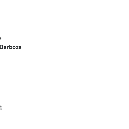
e
 Barboza
金