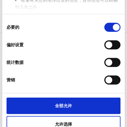
收集有关您的地理位置的信息，这些信息可以精确
免费停车
到几米之内
通过主动扫描特定特征（指纹）来识别您的设备
同
在
细节部分
查找有关您的个人数据如何处理的更多信息，
价格
必要的
意
并设置您的首选项。您可随时从Cookie声明中更改或撤回
选
您的同意事项。
0 - 100 欧元
择
偏好设置
我们使用 Cookie 来制作贴合用户需求的内容与广告、提供
100 - 200 欧元
社交媒体功能以及分析我们的流量。我们还会与社交媒
病人
200 - 300 欧元
统计数据
体、广告和分析合作伙伴分享您对我们网站的使用情况，
这些合作伙伴可能会将此类信息与您提供给他们或他们在
如何运作
300+ 欧元
您使用其服务的过程中收集的其他信息相结合。
为什么选择 bookdialysis.com
营销
团体咨询
旅行透析博客
班次
全部目的地
全部允许
上午
医疗服务提供者
V.I.P. 尊享計劃
下午
允许选择
将您的诊所列入名单