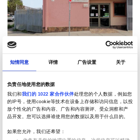
HIV患者
乙型肝炎患者
丙型肝炎患者
EHIC
Diaverum Llay Llay
GHIC
利艾利艾, 智利
知情同意
详情
广告设置
关于
0.67 距离市中心公里数
免费WiFi
电视屏幕
设施
负责任地使用您的数据
每次治疗
我们和
我们的 1022 家合作伙伴
处理您的个人数据，例如您
小吃
预订
透析HD €225
的IP号，使用cookie等技术在设备上存储和访问信息，以投
免费WiFi
放个性化的广告和内容、广告和内容测评、受众洞察和产
品开发。您可以选择谁使用您的数据以及用于什么目的。
电视屏幕
如果您允许，我们还希望：
免费接送