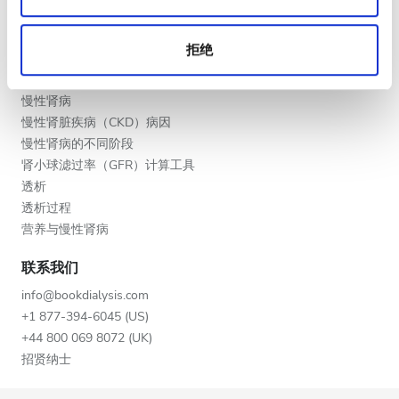
晚上
提供者的福利
合作伙伴
深夜
拒绝
教育
慢性肾病
评分
慢性肾脏疾病（CKD）病因
慢性肾病的不同阶段
好
肾小球滤过率（GFR）计算工具
非常好
透析
透析过程
优秀
营养与慢性肾病
联系我们
info@bookdialysis.com
+1 877-394-6045 (US)
+44 800 069 8072 (UK)
招贤纳士