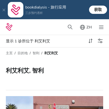
bookdialysis - 旅行应用
获取
三步预约透析
ZH
显示 1 诊所位于 利艾利艾
主页
目的地
智利
利艾利艾
透析类型
距离
姓名
所有透析
利艾利艾, 智利
评分
透析HD
价格
透析HDF
接收