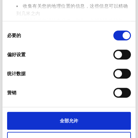
收集有关您的地理位置的信息，这些信息可以精确
员工
到几米之内
通过主动扫描特定特征（指纹）来识别您的设备
同
在
细节部分
查找有关您的个人数据如何处理的更多信息，
必要的
意
并设置您的首选项。您可随时从Cookie声明中更改或撤回
选
您的同意事项。
择
偏好设置
我们使用 Cookie 来制作贴合用户需求的内容与广告、提供
社交媒体功能以及分析我们的流量。我们还会与社交媒
统计数据
体、广告和分析合作伙伴分享您对我们网站的使用情况，
这些合作伙伴可能会将此类信息与您提供给他们或他们在
您使用其服务的过程中收集的其他信息相结合。
营销
Clinic Manager
Tang Minxu
支付选项
全部允许
现金