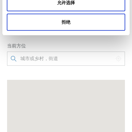
允许选择
转到诊所
拒绝
1026 Building A, Yaxia International Car City, No. 55
Ningyang West Road, 242300 宁国, 中国
当前方位