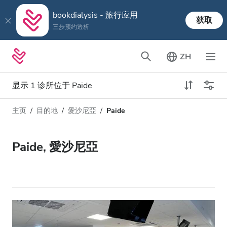
bookdialysis - 旅行应用
获取
三步预约透析
ZH
显示 1 诊所位于 Paide
主页
目的地
愛沙尼亞
Paide
透析类型
距离
姓名
所有透析
Paide, 愛沙尼亞
评分
透析HD
价格
透析HDF
接收