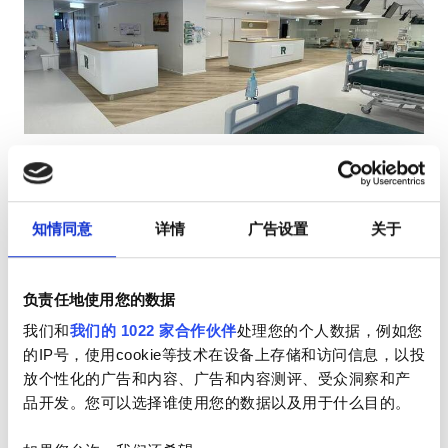
HIV患者
乙型肝炎患者
丙型肝炎患者
EHIC
Paide Clinic
GHIC
Paide, 愛沙尼亞
1.03 距离市中心公里数
知情同意
详情
广告设置
关于
由EHIC承保
设施
小吃
免费WiFi
电视屏幕
免费停车
负责任地使用您的数据
小吃
每次治疗
我们和
我们的 1022 家合作伙伴
处理您的个人数据，例如您
免费WiFi
透析HD €326.78
的IP号，使用cookie等技术在设备上存储和访问信息，以投
预订
透析HDF €326.78
放个性化的广告和内容、广告和内容测评、受众洞察和产
电视屏幕
品开发。您可以选择谁使用您的数据以及用于什么目的。
免费接送