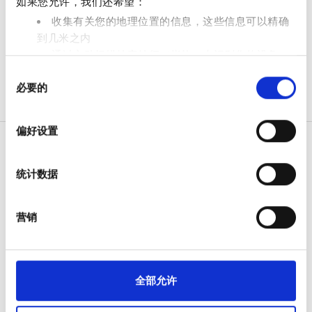
如果您允许，我们还希望：
免费停车
收集有关您的地理位置的信息，这些信息可以精确
到几米之内
通过主动扫描特定特征（指纹）来识别您的设备
价格
同
在
细节部分
查找有关您的个人数据如何处理的更多信息，
必要的
意
并设置您的首选项。您可随时从Cookie声明中更改或撤回
0 - 100 欧元
选
您的同意事项。
100 - 200 欧元
择
偏好设置
我们使用 Cookie 来制作贴合用户需求的内容与广告、提供
200 - 300 欧元
社交媒体功能以及分析我们的流量。我们还会与社交媒
统计数据
体、广告和分析合作伙伴分享您对我们网站的使用情况，
300+ 欧元
病人
这些合作伙伴可能会将此类信息与您提供给他们或他们在
您使用其服务的过程中收集的其他信息相结合。
如何运作
营销
班次
为什么选择 bookdialysis.com
团体咨询
上午
旅行透析博客
全部目的地
全部允许
下午
医疗服务提供者