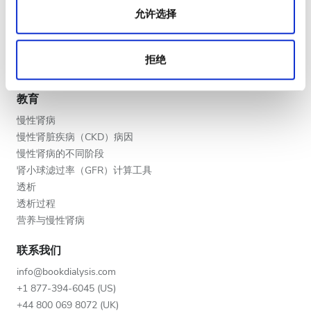
晚上
允许选择
V.I.P. 尊享計劃
深夜
将您的诊所列入名单
提供者的福利
拒绝
合作伙伴
评分
教育
好
慢性肾病
慢性肾脏疾病（CKD）病因
非常好
慢性肾病的不同阶段
肾小球滤过率（GFR）计算工具
优秀
透析
透析过程
营养与慢性肾病
联系我们
info@bookdialysis.com
+1 877-394-6045 (US)
+44 800 069 8072 (UK)