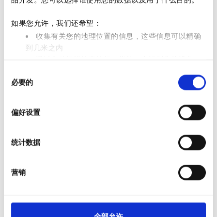
星期一
06:00 - 21:00
如果您允许，我们还希望：
星期二
06:00 - 21:00
收集有关您的地理位置的信息，这些信息可以精确
到几米之内
星期三
06:00 - 21:00
通过主动扫描特定特征（指纹）来识别您的设备
同
在
细节部分
查找有关您的个人数据如何处理的更多信息，
必要的
星期四
06:00 - 21:00
意
并设置您的首选项。您可随时从Cookie声明中更改或撤回
选
您的同意事项。
择
星期五
06:00 - 21:00
偏好设置
我们使用 Cookie 来制作贴合用户需求的内容与广告、提供
社交媒体功能以及分析我们的流量。我们还会与社交媒
星期六
06:00 - 21:00
统计数据
体、广告和分析合作伙伴分享您对我们网站的使用情况，
这些合作伙伴可能会将此类信息与您提供给他们或他们在
星期天
已关闭
您使用其服务的过程中收集的其他信息相结合。
营销
支付选项
全部允许