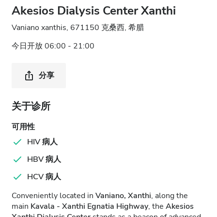
Akesios Dialysis Center Xanthi
Vaniano xanthis, 671150 克桑西, 希腊
今日开放 06:00 - 21:00
分享
关于诊所
可用性
HIV 病人
HBV 病人
HCV 病人
Conveniently located in
Vaniano, Xanthi
, along the
main
Kavala - Xanthi Egnatia Highway
, the
Akesios