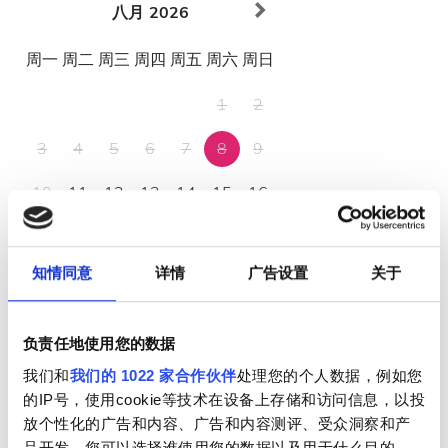
八月
2026
周一
周二
周三
周四
周五
周六
周日
1
2
3
4
5
6
7
8
9
10
11
12
13
14
15
16
17
18
19
20
21
22
23
知情同意
详情
广告设置
关于
24
25
26
27
28
29
30
31
负责任地使用您的数据
我们和
我们的 1022 家合作伙伴
处理您的个人数据，例如您
营业时间
的IP号，使用cookie等技术在设备上存储和访问信息，以投
放个性化的广告和内容、广告和内容测评、受众洞察和产
品开发。您可以选择谁使用您的数据以及用于什么目的。