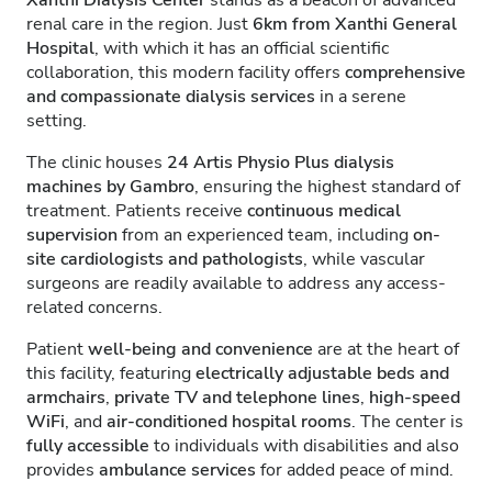
Xanthi Dialysis Center
stands as a beacon of advanced
renal care in the region. Just
6km from Xanthi General
Hospital
, with which it has an official scientific
collaboration, this modern facility offers
comprehensive
and compassionate dialysis services
in a serene
setting.
The clinic houses
24 Artis Physio Plus dialysis
machines by Gambro
, ensuring the highest standard of
treatment. Patients receive
continuous medical
supervision
from an experienced team, including
on-
site cardiologists and pathologists
, while vascular
surgeons are readily available to address any access-
related concerns.
Patient
well-being and convenience
are at the heart of
this facility, featuring
electrically adjustable beds and
armchairs
,
private TV and telephone lines
,
high-speed
WiFi
, and
air-conditioned hospital rooms
. The center is
fully accessible
to individuals with disabilities and also
provides
ambulance services
for added peace of mind.