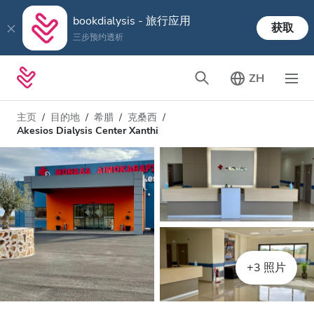
bookdialysis - 旅行应用
获取
三步预约透析
ZH
主页
目的地
希腊
克桑西
Akesios Dialysis Center Xanthi
+3 照片