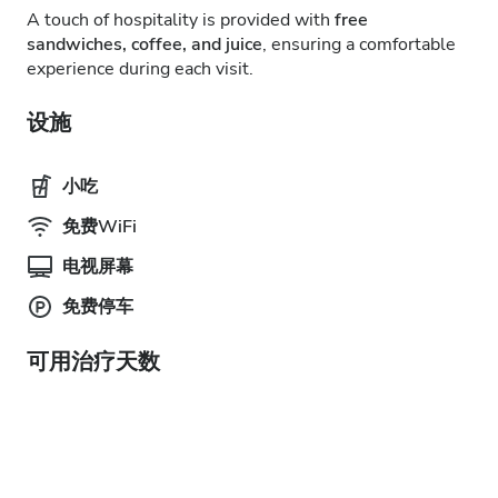
A touch of hospitality is provided with
free
sandwiches, coffee, and juice
, ensuring a comfortable
experience during each visit.
设施
小吃
免费WiFi
电视屏幕
免费停车
可用治疗天数