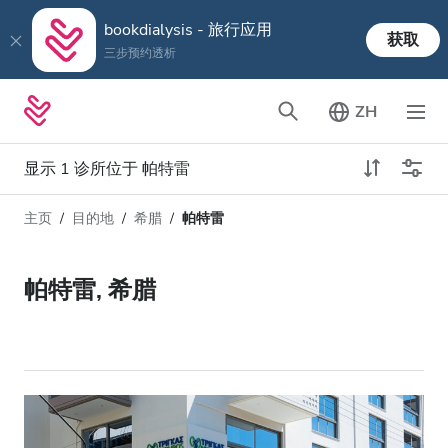
bookdialysis - 旅行应用
获取
三步预约透析
ZH
显示 1 诊所位于 帕特雷
主页
目的地
希腊
帕特雷
透析类型
距离
姓名
所有透析
帕特雷, 希腊
评分
透析HD
价格
透析HDF
接收