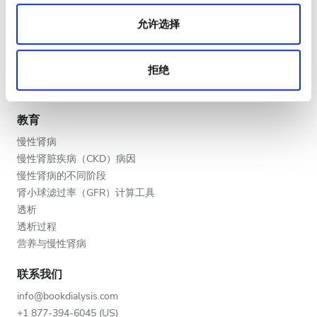
晚上
医疗服务提供者
允许选择
深夜
V.I.P. 尊享計劃
将您的诊所列入名单
拒绝
提供者的福利
评分
合作伙伴
好
教育
慢性肾病
非常好
慢性肾脏疾病（CKD）病因
优秀
慢性肾病的不同阶段
肾小球滤过率（GFR）计算工具
透析
透析过程
营养与慢性肾病
联系我们
info@bookdialysis.com
+1 877-394-6045 (US)