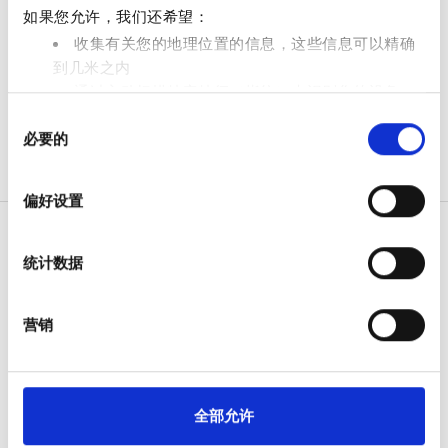
如果您允许，我们还希望：
免费停车
收集有关您的地理位置的信息，这些信息可以精确
到几米之内
价格
通过主动扫描特定特征（指纹）来识别您的设备
同
在
细节部分
查找有关您的个人数据如何处理的更多信息，
0 - 100 欧元
必要的
意
并设置您的首选项。您可随时从Cookie声明中更改或撤回
选
您的同意事项。
100 - 200 欧元
择
偏好设置
200 - 300 欧元
我们使用 Cookie 来制作贴合用户需求的内容与广告、提供
社交媒体功能以及分析我们的流量。我们还会与社交媒
300+ 欧元
统计数据
体、广告和分析合作伙伴分享您对我们网站的使用情况，
这些合作伙伴可能会将此类信息与您提供给他们或他们在
病人
您使用其服务的过程中收集的其他信息相结合。
营销
班次
如何运作
为什么选择 bookdialysis.com
上午
团体咨询
旅行透析博客
下午
全部允许
全部目的地