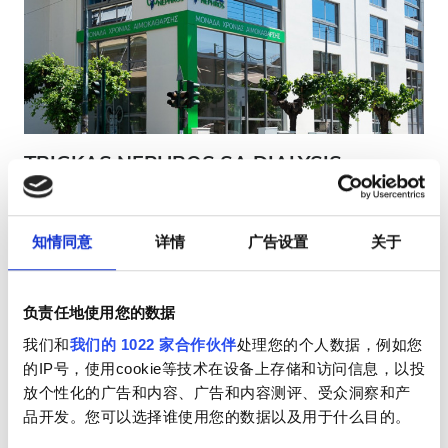
HIV患者
乙型肝炎患者
丙型肝炎患者
EHIC
TRIGKAS NEPHROS SA DIALYSIS
GHIC
CENTER PATRA
帕特雷, 希腊
1.54 距离市中心公里数
知情同意
详情
广告设置
关于
设施
由EHIC承保
由GHIC承保
小吃
小吃
免费WiFi
电视屏幕
免费接送
免费停车
负责任地使用您的数据
我们和
我们的 1022 家合作伙伴
处理您的个人数据，例如您
免费WiFi
每次治疗
的IP号，使用cookie等技术在设备上存储和访问信息，以投
透析HD €200
电视屏幕
放个性化的广告和内容、广告和内容测评、受众洞察和产
预订
透析HDF €220
品开发。您可以选择谁使用您的数据以及用于什么目的。
免费接送