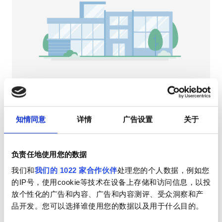
HIV患者
乙型肝炎患者
丙型肝炎患者
EHIC
GHIC
NephroPlus at Ramesh Sanghamitra
Hospital
知情同意
详情
广告设置
关于
翁戈尔, 印度
设施
2.96 距离市中心公里数
小吃
免费WiFi
电视屏幕
小吃
负责任地使用您的数据
我们和
我们的 1022 家合作伙伴
处理您的个人数据，例如您
免费WiFi
每次治疗
的IP号，使用cookie等技术在设备上存储和访问信息，以投
透析HD €79
电视屏幕
预订
放个性化的广告和内容、广告和内容测评、受众洞察和产
透析HDF €89
品开发。您可以选择谁使用您的数据以及用于什么目的。
免费接送