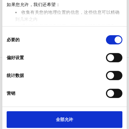
如果您允许，我们还希望：
免费停车
收集有关您的地理位置的信息，这些信息可以精确
到几米之内
价格
通过主动扫描特定特征（指纹）来识别您的设备
同
在
细节部分
查找有关您的个人数据如何处理的更多信息，
0 - 100 欧元
必要的
意
并设置您的首选项。您可随时从Cookie声明中更改或撤回
选
您的同意事项。
100 - 200 欧元
择
偏好设置
我们使用 Cookie 来制作贴合用户需求的内容与广告、提供
200 - 300 欧元
社交媒体功能以及分析我们的流量。我们还会与社交媒
300+ 欧元
统计数据
体、广告和分析合作伙伴分享您对我们网站的使用情况，
这些合作伙伴可能会将此类信息与您提供给他们或他们在
病人
您使用其服务的过程中收集的其他信息相结合。
营销
班次
如何运作
为什么选择 bookdialysis.com
上午
团体咨询
旅行透析博客
下午
全部允许
全部目的地