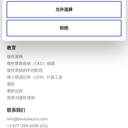
晚上
医疗服务提供者
允许选择
深夜
V.I.P. 尊享計劃
将您的诊所列入名单
拒绝
提供者的福利
评分
合作伙伴
教育
好
慢性肾病
非常好
慢性肾脏疾病（CKD）病因
慢性肾病的不同阶段
优秀
肾小球滤过率（GFR）计算工具
透析
透析过程
营养与慢性肾病
联系我们
info@bookdialysis.com
+1 877-394-6045 (US)