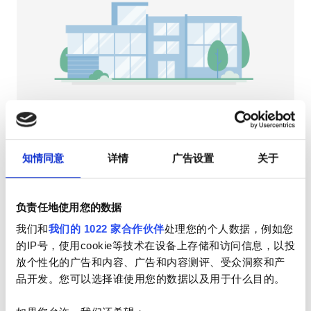
HIV患者
乙型肝炎患者
丙型肝炎患者
EHIC
GHIC
NephroPlus at MAX 7 Hospital
布尔尼亚, 印度
知情同意
详情
广告设置
关于
2.13 距离市中心公里数
设施
小吃
免费WiFi
电视屏幕
负责任地使用您的数据
小吃
每次治疗
我们和
我们的 1022 家合作伙伴
处理您的个人数据，例如您
免费WiFi
透析HD €79
的IP号，使用cookie等技术在设备上存储和访问信息，以投
预订
透析HDF €89
放个性化的广告和内容、广告和内容测评、受众洞察和产
电视屏幕
品开发。您可以选择谁使用您的数据以及用于什么目的。
免费接送