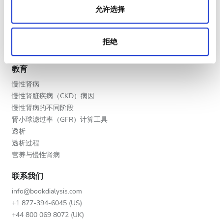
晚上
允许选择
V.I.P. 尊享計劃
深夜
将您的诊所列入名单
提供者的福利
拒绝
合作伙伴
评分
教育
好
慢性肾病
慢性肾脏疾病（CKD）病因
非常好
慢性肾病的不同阶段
肾小球滤过率（GFR）计算工具
优秀
透析
透析过程
营养与慢性肾病
联系我们
info@bookdialysis.com
+1 877-394-6045 (US)
+44 800 069 8072 (UK)