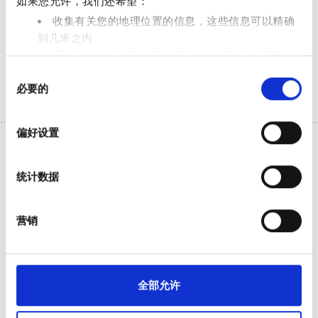
如果您允许，我们还希望：
免费停车
收集有关您的地理位置的信息，这些信息可以精确
到几米之内
通过主动扫描特定特征（指纹）来识别您的设备
价格
同
在
细节部分
查找有关您的个人数据如何处理的更多信息，
必要的
意
并设置您的首选项。您可随时从Cookie声明中更改或撤回
0 - 100 欧元
选
您的同意事项。
100 - 200 欧元
择
偏好设置
我们使用 Cookie 来制作贴合用户需求的内容与广告、提供
200 - 300 欧元
社交媒体功能以及分析我们的流量。我们还会与社交媒
统计数据
体、广告和分析合作伙伴分享您对我们网站的使用情况，
300+ 欧元
病人
这些合作伙伴可能会将此类信息与您提供给他们或他们在
您使用其服务的过程中收集的其他信息相结合。
如何运作
营销
为什么选择 bookdialysis.com
班次
团体咨询
旅行透析博客
上午
全部目的地
全部允许
下午
医疗服务提供者