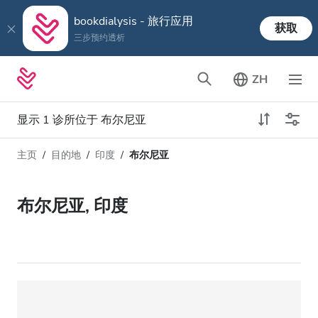
bookdialysis - 旅行应用
获取
三步预约透析
ZH
显示 1 诊所位于 布尔尼亚
主页
目的地
印度
布尔尼亚
透析类型
距离
姓名
所有透析
布尔尼亚, 印度
评分
透析HD
价格
透析HDF
接收