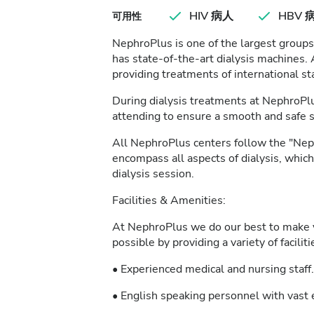
HIV 病人
HBV 
可用性
NephroPlus is one of the largest groups 
has state-of-the-art dialysis machines. 
providing treatments of international sta
During dialysis treatments at NephroPlu
attending to ensure a smooth and safe 
All NephroPlus centers follow the "Neph
encompass all aspects of dialysis, whic
dialysis session.
Facilities & Amenities:
At NephroPlus we do our best to make y
possible by providing a variety of facilit
• Experienced medical and nursing staff.
• English speaking personnel with vast e