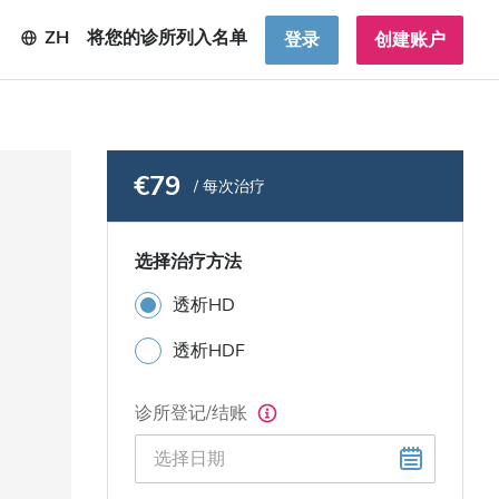
ZH
将您的诊所列入名单
登录
创建账户
€79
/ 每次治疗
选择治疗方法
透析HD
透析HDF
诊所登记/结账