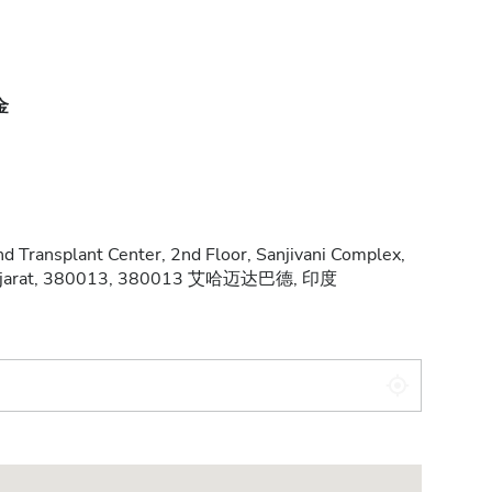
金
d Transplant Center, 2nd Floor, Sanjivani Complex,
d Gujarat, 380013, 380013 艾哈迈达巴德, 印度