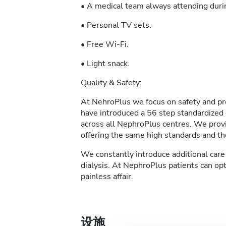
• A medical team always attending durin
• Personal TV sets.
• Free Wi-Fi.
• Light snack.
Quality & Safety:
At NehroPlus we focus on safety and pre
have introduced a 56 step standardized d
across all NephroPlus centres. We provi
offering the same high standards and the
We constantly introduce additional care 
dialysis. At NephroPlus patients can op
painless affair.
设施