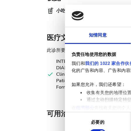
小吃
免费
知情同意
医疗文件
此诊所要求透析治疗提供特定医疗文件。
负责任地使用您的数据
INTERNATIONAL
我们和
我们的 1022 家合作伙
DIALYSIS REQUEST
化的广告和内容、广告和内容
Clinical Information &
Patient Identification
如果您允许，我们还希望：
Form
收集有关您的地理位
通过主动扫描特定特
在
细节部分
查找有关您的个人
可用治疗天数
项。
同
必要的
意
我们使用 Cookie 来制
选