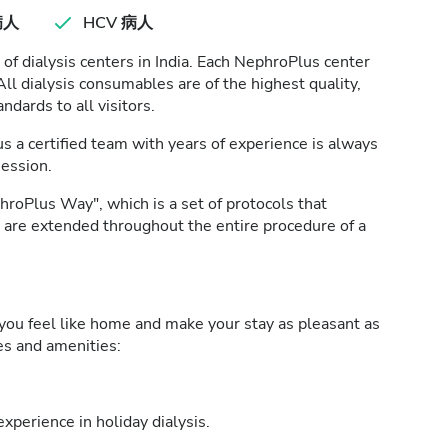
病人
HCV 病人
of dialysis centers in India. Each NephroPlus center
All dialysis consumables are of the highest quality,
ndards to all visitors.
s a certified team with years of experience is always
session.
roPlus Way", which is a set of protocols that
h are extended throughout the entire procedure of a
ou feel like home and make your stay as pleasant as
ies and amenities:
xperience in holiday dialysis.